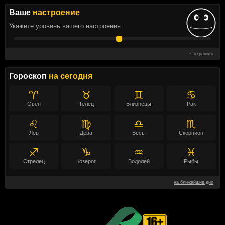
Ваше
настроение
Укажите уровень вашего настроения:
Сохранить
Гороскоп
на сегодня
♈
♉
♊
♋
Овен
Телец
Близнецы
Рак
♌
♍
♎
♏
Лев
Дева
Весы
Скорпион
♐
♑
♒
♓
Стрелец
Козерог
Водолей
Рыбы
на ближайшие дни