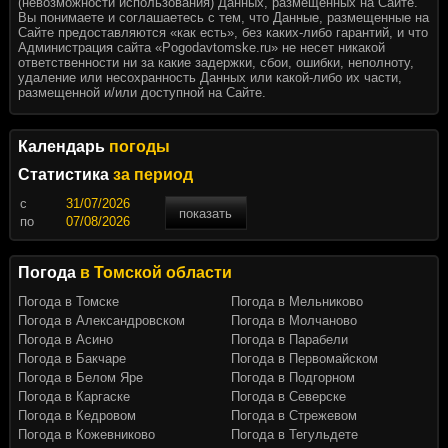
(невозможности использования) Данных, размещенных на Сайте.
Вы понимаете и соглашаетесь с тем, что Данные, размещенные на
Сайте предоставляются «как есть», без каких-либо гарантий, и что
Администрация сайта «Pogodavtomske.ru» не несет никакой
ответственности ни за какие задержки, сбои, ошибки, неполноту,
удаление или несохранность Данных или какой-либо их части,
размещенной и/или доступной на Сайте.
Календарь
погоды
Статистика
за период
c
показать
по
Погода
в Томской области
Погода в Томске
Погода в Мельниково
Погода в Александровском
Погода в Молчаново
Погода в Асино
Погода в Парабели
Погода в Бакчаре
Погода в Первомайском
Погода в Белом Яре
Погода в Подгорном
Погода в Каргаске
Погода в Северске
Погода в Кедровом
Погода в Стрежевом
Погода в Кожевниково
Погода в Тегульдете