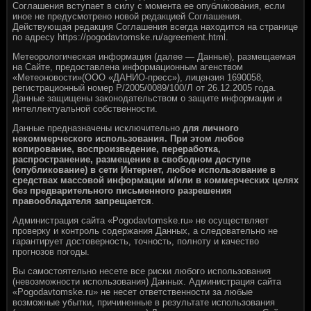
Соглашения вступает в силу с момента ее опубликования, если
иное не предусмотрено новой редакцией Соглашения.
Действующая редакция Соглашения всегда находится на странице
по адресу
https://pogodavtomske.ru/agreement.html
.
Метеорологическая информация (далее — Данные), размещаемая
на Сайте, предоставлена информационным агенством
«Метеоновости»(ООО «ДАНИО-пресс»), лицензия 1690058,
регистрационный номер Р/2005/0089/100/Л от 26.12.2005 года.
Данные защищены законодательством о защите информации и
интеллектуальной собственности.
Данные предназначены исключительно
для личного
некоммерческого использования. При этом любое
копирование, воспроизведение, переработка,
распространение, размещение в свободном доступе
(опубликование) в сети Интернет, любое использование в
средствах массовой информации и/или в коммерческих целях
без предварительного письменного разрешения
правообладателя запрещается
.
Администрация сайта «Pogodavtomske.ru» не осуществляет
проверку и контроль содержания Данных, а следовательно не
гарантирует достоверность, точность, полноту и качество
прогнозов погоды.
Вы самостоятельно несете все риски любого использования
(невозможности использования) Данных. Администрация сайта
«Pogodavtomske.ru» не несет ответственности за любые
возможные убытки, причиненные в результате использования