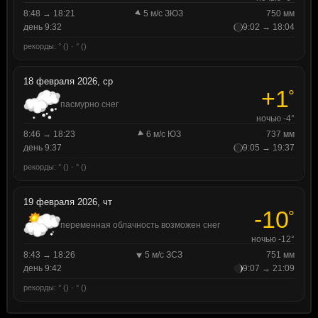
8:48 → 18:21
5 м/с ЗЮЗ
750 мм
день 9:32
9:02 → 18:04
рекорды: ° () · ° ()
18 февраля 2026, ср
+1
°
пасмурно снег
ночью -4°
8:46 → 18:23
6 м/с ЮЗ
737 мм
день 9:37
9:05 → 19:37
рекорды: ° () · ° ()
19 февраля 2026, чт
-10
°
переменная облачность возможен снег
ночью -12°
8:43 → 18:26
5 м/с ЗСЗ
751 мм
день 9:42
9:07 → 21:09
рекорды: ° () · ° ()