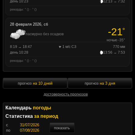
день 10:23
12:13 → 7:32
рекорды: ° () · ° ()
28 февраля 2026, сб
-21
°
пасмурно без осадков
ночью -35°
8:19 → 18:47
1 м/с СЗ
770 мм
день 10:28
13:56 → 7:53
рекорды: ° () · ° ()
прогноз
на 10 дней
прогноз
на 3 дня
достоверность прогнозов
Календарь
погоды
Статистика
за период
c
показать
по