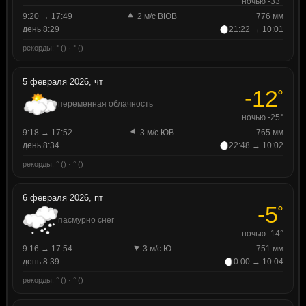
ночью -33°
9:20 → 17:49
2 м/с ВЮВ
776 мм
день 8:29
21:22 → 10:01
рекорды: ° () · ° ()
5 февраля 2026, чт
-12
°
переменная облачность
ночью -25°
9:18 → 17:52
3 м/с ЮВ
765 мм
день 8:34
22:48 → 10:02
рекорды: ° () · ° ()
6 февраля 2026, пт
-5
°
пасмурно снег
ночью -14°
9:16 → 17:54
3 м/с Ю
751 мм
день 8:39
0:00 → 10:04
рекорды: ° () · ° ()