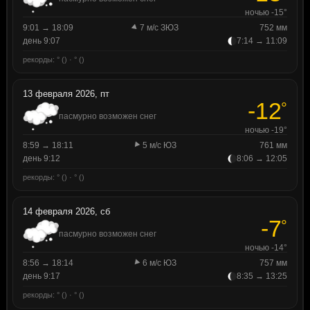
ночью -15°
9:01 → 18:09
7 м/с ЗЮЗ
752 мм
день 9:07
7:14 → 11:09
рекорды: ° () · ° ()
13 февраля 2026, пт
-12
°
пасмурно возможен снег
ночью -19°
8:59 → 18:11
5 м/с ЮЗ
761 мм
день 9:12
8:06 → 12:05
рекорды: ° () · ° ()
14 февраля 2026, сб
-7
°
пасмурно возможен снег
ночью -14°
8:56 → 18:14
6 м/с ЮЗ
757 мм
день 9:17
8:35 → 13:25
рекорды: ° () · ° ()