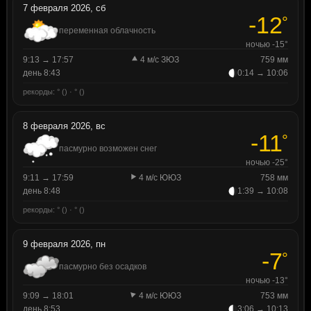
7 февраля 2026, сб
-12
°
переменная облачность
ночью -15°
9:13 → 17:57
4 м/с ЗЮЗ
759 мм
день 8:43
0:14 → 10:06
рекорды: ° () · ° ()
8 февраля 2026, вс
-11
°
пасмурно возможен снег
ночью -25°
9:11 → 17:59
4 м/с ЮЮЗ
758 мм
день 8:48
1:39 → 10:08
рекорды: ° () · ° ()
9 февраля 2026, пн
-7
°
пасмурно без осадков
ночью -13°
9:09 → 18:01
4 м/с ЮЮЗ
753 мм
день 8:53
3:06 → 10:13