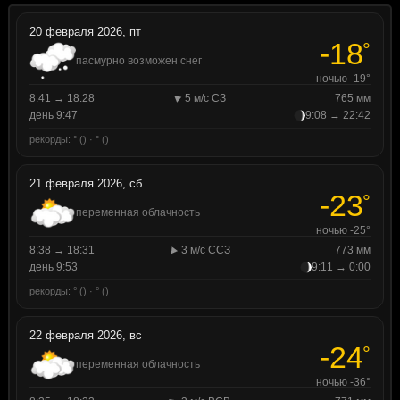
20 февраля 2026, пт
-18
°
пасмурно возможен снег
ночью -19°
8:41 → 18:28
5 м/с СЗ
765 мм
день 9:47
9:08 → 22:42
рекорды: ° () · ° ()
21 февраля 2026, сб
-23
°
переменная облачность
ночью -25°
8:38 → 18:31
3 м/с ССЗ
773 мм
день 9:53
9:11 → 0:00
рекорды: ° () · ° ()
22 февраля 2026, вс
-24
°
переменная облачность
ночью -36°