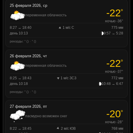
25 февраля 2026, ср
-22
°
переменная облачность
ночью -36°
8:27 → 18:40
1 м/с С
775 мм
день 10:13
9:57 → 5:28
рекорды: ° () · ° ()
26 февраля 2026, чт
-22
°
переменная облачность
ночью -37°
8:25 → 18:43
1 м/с ЗСЗ
772 мм
день 10:18
10:48 → 6:47
рекорды: ° () · ° ()
27 февраля 2026, пт
-20
°
пасмурно возможен снег
ночью -28°
8:22 → 18:45
2 м/с ЮВ
768 мм