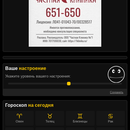
Ваше
настроение
Укажите уровень вашего настроения:
Сохранить
Гороскоп
на сегодня
♈
♉
♊
♋
Овен
Телец
Близнецы
Рак