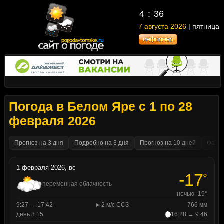
4
36
7 августа 2026
| пятница
Погода в Белом Яре с 1 по 28
февраля 2026
Прогноз на 3 дня
Подробно на 3 дня
Прогноз на 10 дней
Факти
1 февраля 2026, вс
-17
°
переменная облачность
ночью -19°
9:27 → 17:42
2 м/с ССЗ
766 мм
день 8:15
16:28 → 9:46