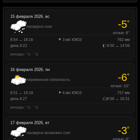
15 февраля 2026, вс
-5
°
пасмурно снег
ночью -9°
8:54 → 18:16
3 м/с ЮЮЗ
762 мм
день 9:22
8:50 → 14:56
рекорды: ° () · ° ()
16 февраля 2026, пн
-6
°
переменная облачность
ночью -10°
8:51 → 18:18
4 м/с ЮЮЗ
757 мм
день 9:27
8:58 → 16:31
рекорды: ° () · ° ()
17 февраля 2026, вт
-3
°
пасмурно возможен снег
ночью -6°