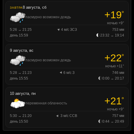
8 августа, сб
ЗАВТРА
+19
°
пасмурно возможен дождь
ночью +9°
5:26 → 21:25
4 м/с ЗСЗ
753 мм
день 15:59
23:32 → 19:14
9 августа, вс
+22
°
пасмурно возможен дождь
ночью +11°
5:28 → 21:23
6 м/с З
746 мм
день 15:55
0:00 → 20:17
10 августа, пн
+21
°
переменная облачность
ночью +9°
5:30 → 21:20
3 м/с ССВ
757 мм
день 15:50
0:44 → 20:49