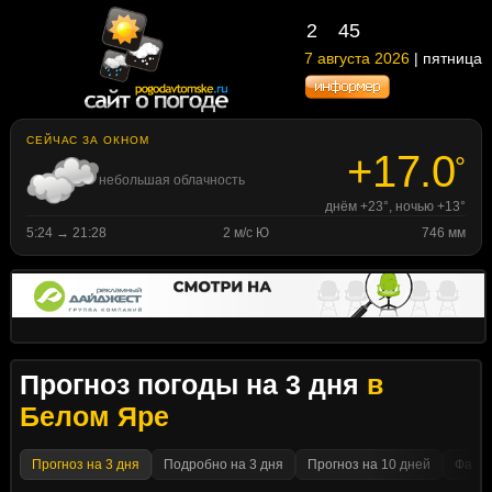
2
45
7 августа 2026
| пятница
СЕЙЧАС ЗА ОКНОМ
+17.0
°
небольшая облачность
днём +23°, ночью +13°
5:24 → 21:28
2 м/с Ю
746 мм
Прогноз погоды на 3 дня
в
Белом Яре
Прогноз на 3 дня
Подробно на 3 дня
Прогноз на 10 дней
Факти