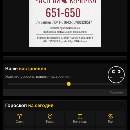
Ваше
настроение
Укажите уровень вашего настроения:
Сохранить
Гороскоп
на сегодня
♈
♉
♊
♋
Овен
Телец
Близнецы
Рак