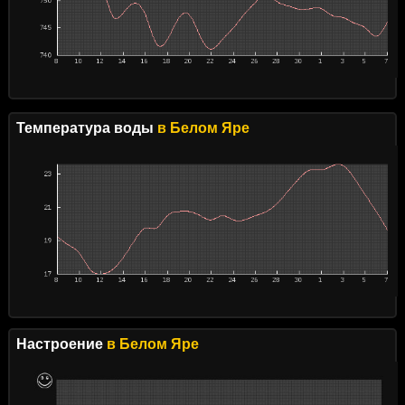
Температура воды
в Белом Яре
Настроение
в Белом Яре