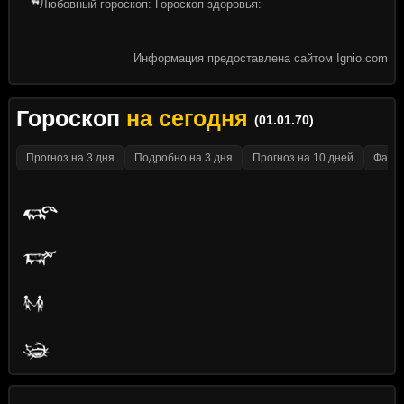
Любовный гороскоп: Гороскоп здоровья:
Информация предоставлена сайтом Ignio.com
Гороскоп
на сегодня
(01.01.70)
Прогноз на 3 дня
Подробно на 3 дня
Прогноз на 10 дней
Факти