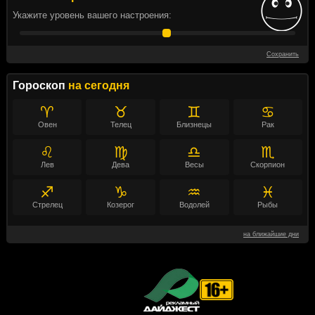
Укажите уровень вашего настроения:
Сохранить
Гороскоп
на сегодня
♈
♉
♊
♋
Овен
Телец
Близнецы
Рак
♌
♍
♎
♏
Лев
Дева
Весы
Скорпион
♐
♑
♒
♓
Стрелец
Козерог
Водолей
Рыбы
на ближайшие дни