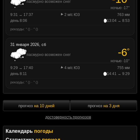
пасмурно возможен снег
ночью -17°
9:31 → 17:37
2 м/с ЮЗ
763 мм
день 8:06
13:04 → 8:53
рекорды: ° () · ° ()
31 января 2026, сб
-6
°
пасмурно возможен снег
ночью -10°
9:29 → 17:40
4 м/с ЮЗ
755 мм
день 8:11
14:41 → 9:29
рекорды: ° () · ° ()
прогноз
на 10 дней
прогноз
на 3 дня
достоверность прогнозов
Календарь
погоды
Статистика
за период