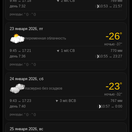
9:46 → 17:18
2 м/с СВ
769 мм
день 7:32
10:53 → 21:57
рекорды: ° () · ° ()
23 января 2026, пт
-26
°
переменная облачность
ночью -37°
9:45 → 17:21
1 м/с СВ
770 мм
день 7:36
10:55 → 23:27
рекорды: ° () · ° ()
24 января 2026, сб
-23
°
пасмурно без осадков
ночью -32°
9:43 → 17:23
3 м/с ВСВ
767 мм
день 7:40
10:57 → 0:00
рекорды: ° () · ° ()
25 января 2026, вс