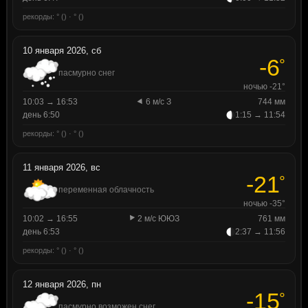
рекорды: ° () · ° ()
10 января 2026, сб
-6
°
пасмурно снег
ночью -21°
10:03 → 16:53
6 м/с З
744 мм
день 6:50
1:15 → 11:54
рекорды: ° () · ° ()
11 января 2026, вс
-21
°
переменная облачность
ночью -35°
10:02 → 16:55
2 м/с ЮЮЗ
761 мм
день 6:53
2:37 → 11:56
рекорды: ° () · ° ()
12 января 2026, пн
-15
°
пасмурно возможен снег