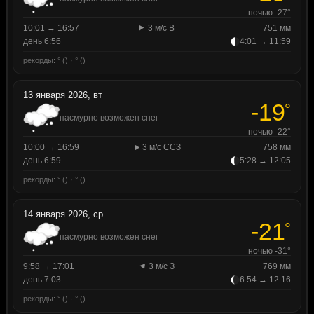
ночью -27°
10:01 → 16:57
3 м/с В
751 мм
день 6:56
4:01 → 11:59
рекорды: ° () · ° ()
13 января 2026, вт
-19
°
пасмурно возможен снег
ночью -22°
10:00 → 16:59
3 м/с ССЗ
758 мм
день 6:59
5:28 → 12:05
рекорды: ° () · ° ()
14 января 2026, ср
-21
°
пасмурно возможен снег
ночью -31°
9:58 → 17:01
3 м/с З
769 мм
день 7:03
6:54 → 12:16
рекорды: ° () · ° ()