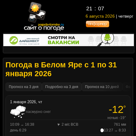
21
07
6 августа 2026
| четверг
Погода в Белом Яре с 1 по 31
января 2026
Прогноз на 3 дня
Подробно на 3 дня
Прогноз на 10 дней
Факти
1 января 2026, чт
-12
°
пасмурно снег
ночью -19°
10:09 → 16:38
2 м/с ВСВ
761 мм
день 6:29
13:27 → 8:33