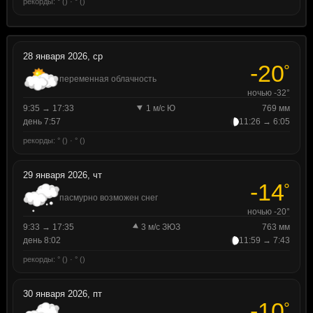
рекорды: ° () · ° ()
28 января 2026, ср
-20
°
переменная облачность
ночью -32°
9:35 → 17:33
1 м/с Ю
769 мм
день 7:57
11:26 → 6:05
рекорды: ° () · ° ()
29 января 2026, чт
-14
°
пасмурно возможен снег
ночью -20°
9:33 → 17:35
3 м/с ЗЮЗ
763 мм
день 8:02
11:59 → 7:43
рекорды: ° () · ° ()
30 января 2026, пт
-10
°