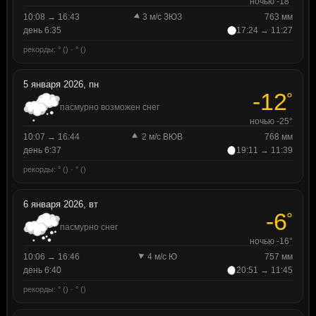
ночью -18°
10:08 → 16:43
3 м/с ЗЮЗ
763 мм
день 6:35
17:24 → 11:27
рекорды: ° () · ° ()
5 января 2026, пн
-12
°
пасмурно возможен снег
ночью -25°
10:07 → 16:44
2 м/с ВЮВ
768 мм
день 6:37
19:11 → 11:39
рекорды: ° () · ° ()
6 января 2026, вт
-6
°
пасмурно снег
ночью -16°
10:06 → 16:46
4 м/с Ю
757 мм
день 6:40
20:51 → 11:45
рекорды: ° () · ° ()