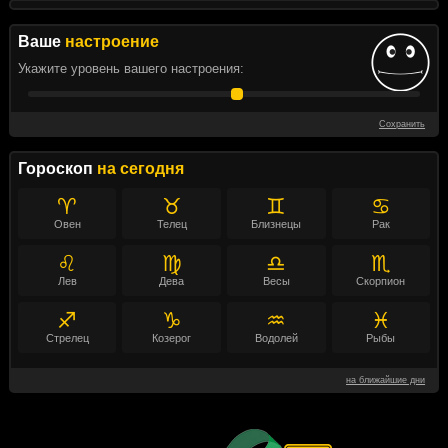
Ваше
настроение
Укажите уровень вашего настроения:
Сохранить
Гороскоп
на сегодня
♈
♉
♊
♋
Овен
Телец
Близнецы
Рак
♌
♍
♎
♏
Лев
Дева
Весы
Скорпион
♐
♑
♒
♓
Стрелец
Козерог
Водолей
Рыбы
на ближайшие дни