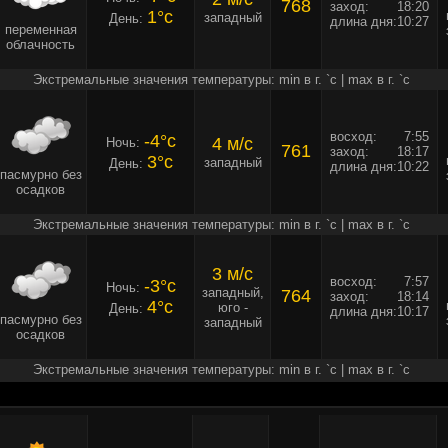
768
заход:
18:20
1°c
западный
День:
длина дня:
10:27
переменная
облачность
Экстремальные значения температуры: min в г. `c | max в г. `c
восход:
7:55
-4°c
4 м/c
Ночь:
761
заход:
18:17
3°c
западный
День:
длина дня:
10:22
пасмурно без
осадков
Экстремальные значения температуры: min в г. `c | max в г. `c
3 м/c
восход:
7:57
-3°c
Ночь:
западный,
764
заход:
18:14
4°c
юго -
День:
длина дня:
10:17
пасмурно без
западный
осадков
Экстремальные значения температуры: min в г. `c | max в г. `c