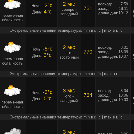
2 м/c
восход:
7:59
-2°c
Ночь:
761
заход:
18:11
северо -
4°c
День:
длина дня:
10:12
западный
переменная
облачность
Экстремальные значения температуры: min в г. `c | max в г. `c
2 м/c
восход:
8:01
-5°c
Ночь:
770
заход:
18:09
юго -
3°c
День:
длина дня:
10:07
восточный
переменная
облачность
Экстремальные значения температуры: min в г. `c | max в г. `c
3 м/c
восход:
8:04
-3°c
Ночь:
764
заход:
18:06
юго -
5°c
День:
длина дня:
10:03
западный
переменная
облачность
Экстремальные значения температуры: min в г. `c | max в г. `c
3 м/c