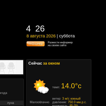
4
26
4
26
8 августа 2026
| суббота
8 августа 2026 | суббота
Размести информер
на своем сайте
Сейчас
за окном
14.0°c
темп:
огода
ветер:
3 м/с южный
Малооблачно
давление:
750.0 мм.р.с.
луна
влажность:
85.0%