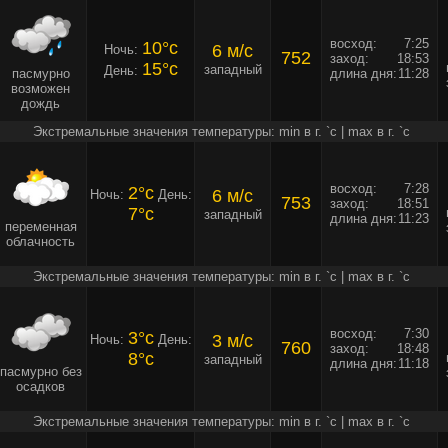
восход:
7:25
10°c
6 м/c
Ночь:
752
заход:
18:53
15°c
западный
День:
пасмурно
длина дня:
11:28
возможен
дождь
Экстремальные значения температуры: min в г. `c | max в г. `c
восход:
7:28
2°c
6 м/c
Ночь:
День:
753
заход:
18:51
7°c
западный
длина дня:
11:23
переменная
облачность
Экстремальные значения температуры: min в г. `c | max в г. `c
восход:
7:30
3°c
3 м/c
Ночь:
День:
760
заход:
18:48
8°c
западный
длина дня:
11:18
пасмурно без
осадков
Экстремальные значения температуры: min в г. `c | max в г. `c