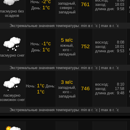
восход:
8:06
-2°c
Ночь:
западный,
761
заход:
18:03
1°c
северо -
День:
длина дня:
9:58
пасмурно без
западный
осадков
Экстремальные значения температуры: min в г. `c | max в г. `c
5 м/c
восход:
8:08
-1°c
Ночь:
южный,
752
заход:
18:01
1°c
юго -
День:
длина дня:
9:53
западный
пасмурно снег
Экстремальные значения температуры: min в г. `c | max в г. `c
3 м/c
восход:
8:10
1°c
Ночь:
День:
западный,
746
заход:
17:58
1°c
юго -
длина дня:
9:48
пасмурно
западный
возможен снег
Экстремальные значения температуры: min в г. `c | max в г. `c