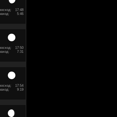
восход:
17:48
заход:
5:46
восход:
17:50
заход:
7:31
восход:
17:54
заход:
9:19