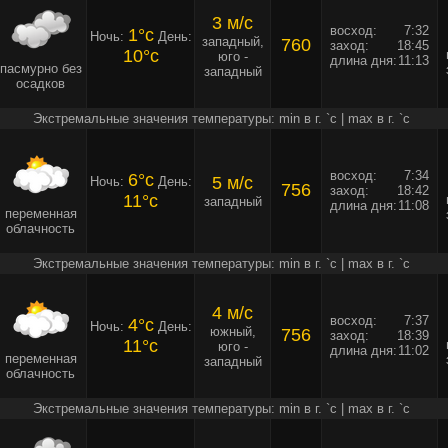
3 м/c
восход:
7:32
1°c
Ночь:
День:
западный,
760
заход:
18:45
10°c
юго -
длина дня:
11:13
пасмурно без
западный
осадков
Экстремальные значения температуры: min в г. `c | max в г. `c
восход:
7:34
6°c
5 м/c
Ночь:
День:
756
заход:
18:42
11°c
западный
длина дня:
11:08
переменная
облачность
Экстремальные значения температуры: min в г. `c | max в г. `c
4 м/c
восход:
7:37
4°c
Ночь:
День:
южный,
756
заход:
18:39
11°c
юго -
длина дня:
11:02
переменная
западный
облачность
Экстремальные значения температуры: min в г. `c | max в г. `c