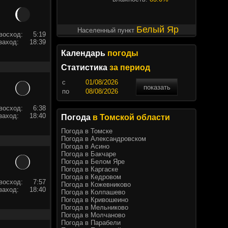
Белый Яр
Населенный пункт
восход:
5:19
заход:
18:39
Календарь
погоды
Статистика
за период
c
показать
по
восход:
6:38
заход:
18:40
Погода
в Томской области
Погода в Томске
Погода в Александровском
Погода в Асино
Погода в Бакчаре
Погода в Белом Яре
Погода в Каргаске
Погода в Кедровом
восход:
7:57
Погода в Кожевниково
заход:
18:40
Погода в Колпашево
Погода в Кривошеино
Погода в Мельниково
Погода в Молчаново
Погода в Парабели