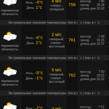
4 м/c
восход:
7:46
-4°c
Ночь:
758
заход:
18:28
северо -
1°c
День:
длина дня:
10:42
западный
переменная
облачность
Экстремальные значения температуры: min в г. `c | max в г. `c
2 м/c
восход:
7:48
-6°c
Ночь:
северный,
761
заход:
18:25
1°c
северо -
День:
длина дня:
10:37
переменная
восточный
облачность
Экстремальные значения температуры: min в г. `c | max в г. `c
5 м/c
восход:
7:50
-5°c
Ночь:
северный,
762
заход:
18:22
-1°c
северо -
День:
длина дня:
10:32
переменная
восточный
облачность
Экстремальные значения температуры: min в г. `c | max в г. `c
восход:
7:52
-7°c
2 м/c
Ночь: