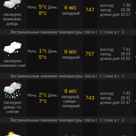
восход:
7:39
5°c
6 м/c
Ночь:
День:
747
заход:
18:36
8°c
западный
пасмурно
длина дня:
10:57
возможен
дождь
Экстремальные значения температуры: min в г. `c | max в г. `c
восход:
7:41
1°c
6 м/c
Ночь:
День:
757
заход:
18:33
5°c
западный
длина дня:
10:52
пасмурно
возможен снег
Экстремальные значения температуры: min в г. `c | max в г. `c
8 м/c
восход:
7:43
2°c
Ночь:
День:
западный,
743
заход:
18:31
7°c
северо -
пасмурно
длина дня:
10:47
западный
дождь со
снегом
Экстремальные значения температуры: min в г. `c | max в г. `c