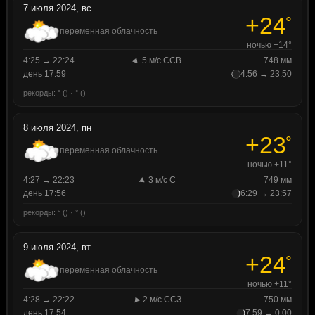
7 июля 2024, вс
+24
°
переменная облачность
ночью +14°
4:25 → 22:24
5 м/с ССВ
748 мм
день 17:59
4:56 → 23:50
рекорды: ° () · ° ()
8 июля 2024, пн
+23
°
переменная облачность
ночью +11°
4:27 → 22:23
3 м/с С
749 мм
день 17:56
6:29 → 23:57
рекорды: ° () · ° ()
9 июля 2024, вт
+24
°
переменная облачность
ночью +11°
4:28 → 22:22
2 м/с ССЗ
750 мм
день 17:54
7:59 → 0:00