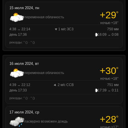
15 июля 2024, пн
+29
°
переменная облачность
ночью +18°
4:38 → 22:14
1 м/с ЗСЗ
750 мм
день 17:36
16:09 → 0:08
рекорды: ° () · ° ()
16 июля 2024, вт
+30
°
переменная облачность
ночью +18°
4:39 → 22:12
2 м/с ССВ
751 мм
день 17:33
17:39 → 0:11
рекорды: ° () · ° ()
17 июля 2024, ср
+28
°
пасмурно возможен дождь
ночью +17°