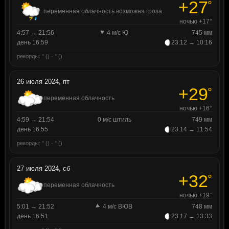
+27
°
переменная облачность возможна гроза
ночью +17°
4:57 → 21:56
4 м/с Ю
745 мм
день 16:59
23:12 → 10:16
рекорды: ° () · ° ()
26 июля 2024, пт
+29
°
переменная облачность
ночью +16°
4:59 → 21:54
0 м/с штиль
749 мм
день 16:55
23:14 → 11:54
рекорды: ° () · ° ()
27 июля 2024, сб
+32
°
переменная облачность
ночью +19°
5:01 → 21:52
4 м/с ВЮВ
748 мм
день 16:51
23:17 → 13:33