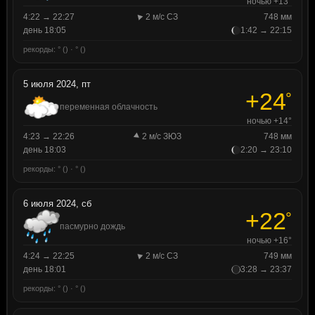
ночью +13°
4:22 → 22:27
2 м/с СЗ
748 мм
день 18:05
1:42 → 22:15
рекорды: ° () · ° ()
5 июля 2024, пт
+24
°
переменная облачность
ночью +14°
4:23 → 22:26
2 м/с ЗЮЗ
748 мм
день 18:03
2:20 → 23:10
рекорды: ° () · ° ()
6 июля 2024, сб
+22
°
пасмурно дождь
ночью +16°
4:24 → 22:25
2 м/с СЗ
749 мм
день 18:01
3:28 → 23:37
рекорды: ° () · ° ()