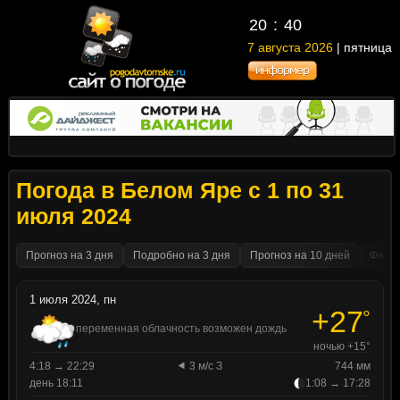
20
40
7 августа 2026
| пятница
Погода в Белом Яре с 1 по 31
июля 2024
Прогноз на 3 дня
Подробно на 3 дня
Прогноз на 10 дней
Факти
1 июля 2024, пн
+27
°
переменная облачность возможен дождь
ночью +15°
4:18 → 22:29
3 м/с З
744 мм
день 18:11
1:08 → 17:28