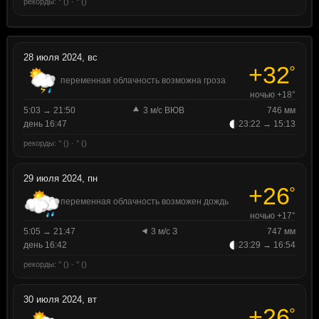
рекорды: ° () · ° ()
28 июля 2024, вс
+32
°
переменная облачность возможна гроза
ночью +18°
5:03 → 21:50
3 м/с ВЮВ
746 мм
день 16:47
23:22 → 15:13
рекорды: ° () · ° ()
29 июля 2024, пн
+26
°
переменная облачность возможен дождь
ночью +17°
5:05 → 21:47
3 м/с З
747 мм
день 16:42
23:29 → 16:54
рекорды: ° () · ° ()
30 июля 2024, вт
+26
°