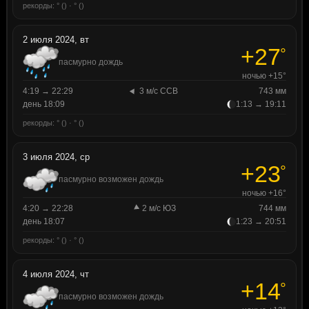
рекорды: ° () · ° ()
2 июля 2024, вт
+27
°
пасмурно дождь
ночью +15°
4:19 → 22:29
3 м/с ССВ
743 мм
день 18:09
1:13 → 19:11
рекорды: ° () · ° ()
3 июля 2024, ср
+23
°
пасмурно возможен дождь
ночью +16°
4:20 → 22:28
2 м/с ЮЗ
744 мм
день 18:07
1:23 → 20:51
рекорды: ° () · ° ()
4 июля 2024, чт
+14
°
пасмурно возможен дождь