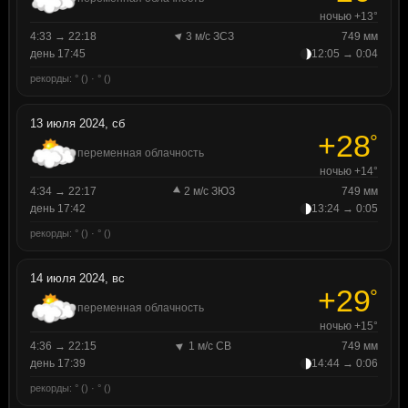
ночью +13°
4:33 → 22:18
3 м/с ЗСЗ
749 мм
день 17:45
12:05 → 0:04
рекорды: ° () · ° ()
13 июля 2024, сб
+28
°
переменная облачность
ночью +14°
4:34 → 22:17
2 м/с ЗЮЗ
749 мм
день 17:42
13:24 → 0:05
рекорды: ° () · ° ()
14 июля 2024, вс
+29
°
переменная облачность
ночью +15°
4:36 → 22:15
1 м/с СВ
749 мм
день 17:39
14:44 → 0:06
рекорды: ° () · ° ()