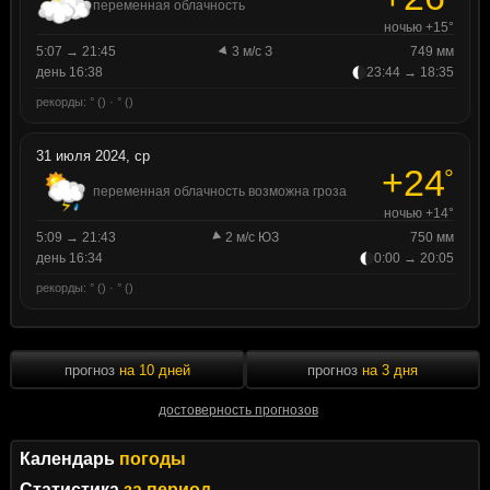
переменная облачность
ночью +15°
5:07 → 21:45
3 м/с З
749 мм
день 16:38
23:44 → 18:35
рекорды: ° () · ° ()
31 июля 2024, ср
+24
°
переменная облачность возможна гроза
ночью +14°
5:09 → 21:43
2 м/с ЮЗ
750 мм
день 16:34
0:00 → 20:05
рекорды: ° () · ° ()
прогноз
на 10 дней
прогноз
на 3 дня
достоверность прогнозов
Календарь
погоды
Статистика
за период