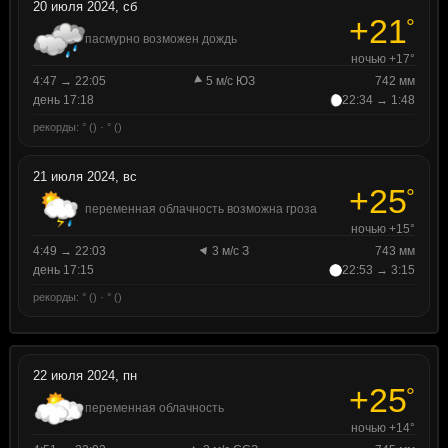
20 июля 2024, сб
+21
°
пасмурно возможен дождь
ночью +17°
4:47 → 22:05
5 м/с ЮЗ
742 мм
день 17:18
22:34 → 1:48
рекорды: ° () · ° ()
21 июля 2024, вс
+25
°
переменная облачность возможна гроза
ночью +15°
4:49 → 22:03
3 м/с З
743 мм
день 17:15
22:53 → 3:15
рекорды: ° () · ° ()
22 июля 2024, пн
+25
°
переменная облачность
ночью +14°