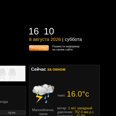
16
10
16
10
8 августа 2026
| суббота
8 августа 2026 | суббота
Размести информер
на своем сайте
Сейчас
за окном
16.0°c
темп:
огода
ветер:
1 м/с западный
Малооблачно,
давление:
752.0 мм.р.с.
луна
гроза
влажность:
47.0%