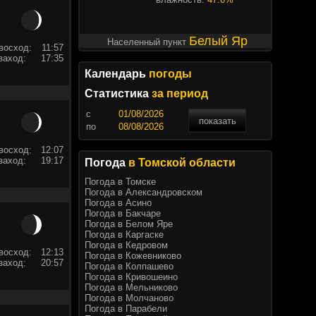
Белый Яр
Населенный пункт
восход:
11:57
заход:
17:35
Календарь
погоды
Статистика
за период
c
показать
по
восход:
12:07
заход:
19:17
Погода
в Томской области
Погода в Томске
Погода в Александровском
Погода в Асино
Погода в Бакчаре
Погода в Белом Яре
Погода в Каргаске
Погода в Кедровом
восход:
12:13
Погода в Кожевниково
заход:
20:57
Погода в Колпашево
Погода в Кривошеино
Погода в Мельниково
Погода в Молчаново
Погода в Парабели