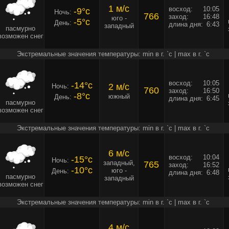
1 м/c
восход:
10:05
-9°c
Ночь:
766
заход:
16:48
юго -
-5°c
День:
длина дня:
6:43
западный
пасмурно
возможен снег
Экстремальные значения температуры: min в г. `c | max в г. `c
восход:
10:05
-14°c
2 м/c
Ночь:
760
заход:
16:50
-8°c
южный
День:
длина дня:
6:45
пасмурно
возможен снег
Экстремальные значения температуры: min в г. `c | max в г. `c
6 м/c
восход:
10:04
-15°c
Ночь:
западный,
765
заход:
16:52
-10°c
юго -
День:
длина дня:
6:48
пасмурно
западный
возможен снег
Экстремальные значения температуры: min в г. `c | max в г. `c
4 м/c