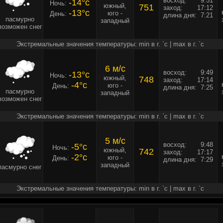
восход:
9:51
-14°c
Ночь:
южный,
751
заход:
17:12
-13°c
юго -
День:
длина дня:
7:21
пасмурно
западный
возможен снег
Экстремальные значения температуры: min в г. `c | max в г. `c
6 м/c
восход:
9:49
-13°c
Ночь:
южный,
748
заход:
17:14
-4°c
юго -
День:
длина дня:
7:25
пасмурно
западный
возможен снег
Экстремальные значения температуры: min в г. `c | max в г. `c
5 м/c
восход:
9:48
-5°c
Ночь:
южный,
742
заход:
17:17
-2°c
юго -
День:
длина дня:
7:29
западный
пасмурно снег
Экстремальные значения температуры: min в г. `c | max в г. `c