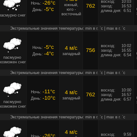
восход:
10:03
-26°c
Ночь:
южный,
762
заход:
16:53
-5°c
юго -
День:
длина дня:
6:51
восточный
пасмурно снег
Экстремальные значения температуры: min в г. `c | max в г. `c
восход:
10:02
-5°c
4 м/c
Ночь:
756
заход:
16:55
-4°c
западный
День:
длина дня:
6:54
пасмурно
возможен снег
Экстремальные значения температуры: min в г. `c | max в г. `c
восход:
10:00
-11°c
4 м/c
Ночь:
762
заход:
16:57
-10°c
западный
День:
длина дня:
6:57
пасмурно
возможен снег
Экстремальные значения температуры: min в г. `c | max в г. `c
4 м/c
восход:
9:59
-26°c
Ночь: