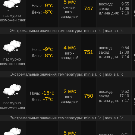
5 м/c
восход:
9:55
-9°c
Ночь:
южный,
747
заход:
17:06
-8°c
юго -
День:
длина дня:
7:10
пасмурно
западный
возможен снег
Экстремальные значения температуры: min в г. `c | max в г. `c
4 м/c
восход:
9:54
-9°c
Ночь:
751
заход:
17:08
юго -
-8°c
День:
длина дня:
7:14
западный
пасмурно
возможен снег
Экстремальные значения температуры: min в г. `c | max в г. `c
2 м/c
восход:
9:52
-16°c
Ночь:
750
заход:
17:10
юго -
-7°c
День:
длина дня:
7:17
западный
пасмурно
возможен снег
Экстремальные значения температуры: min в г. `c | max в г. `c
5 м/c