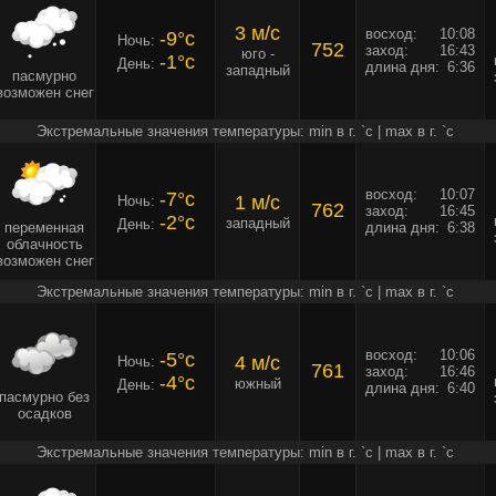
3 м/c
восход:
10:08
-9°c
Ночь:
752
заход:
16:43
юго -
-1°c
День:
длина дня:
6:36
западный
пасмурно
возможен снег
Экстремальные значения температуры: min в г. `c | max в г. `c
восход:
10:07
-7°c
1 м/c
Ночь:
762
заход:
16:45
-2°c
западный
День:
переменная
длина дня:
6:38
облачность
возможен снег
Экстремальные значения температуры: min в г. `c | max в г. `c
восход:
10:06
-5°c
4 м/c
Ночь:
761
заход:
16:46
-4°c
южный
День:
длина дня:
6:40
пасмурно без
осадков
Экстремальные значения температуры: min в г. `c | max в г. `c