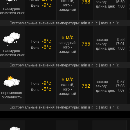
южный,
768
заход:
16:59
-9°c
юго -
День:
длина дня:
7:00
пасмурно
западный
возможен снег
Экстремальные значения температуры: min в г. `c | max в г. `c
6 м/c
восход:
9:58
-8°c
Ночь:
западный,
755
заход:
17:01
-6°c
юго -
День:
длина дня:
7:03
пасмурно
западный
возможен снег
Экстремальные значения температуры: min в г. `c | max в г. `c
6 м/c
восход:
9:57
-9°c
Ночь:
южный,
752
заход:
17:03
-5°c
юго -
День:
длина дня:
7:07
переменная
западный
облачность
Экстремальные значения температуры: min в г. `c | max в г. `c