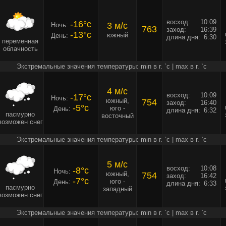
восход:
10:09
-16°c
3 м/c
Ночь:
763
заход:
16:39
-13°c
южный
День:
длина дня:
6:30
переменная
облачность
Экстремальные значения температуры: min в г. `c | max в г. `c
4 м/c
восход:
10:09
-17°c
Ночь:
южный,
754
заход:
16:40
-5°c
юго -
День:
длина дня:
6:32
пасмурно
восточный
возможен снег
Экстремальные значения температуры: min в г. `c | max в г. `c
5 м/c
восход:
10:08
-8°c
Ночь:
южный,
754
заход:
16:42
-7°c
юго -
День:
длина дня:
6:33
пасмурно
западный
возможен снег
Экстремальные значения температуры: min в г. `c | max в г. `c