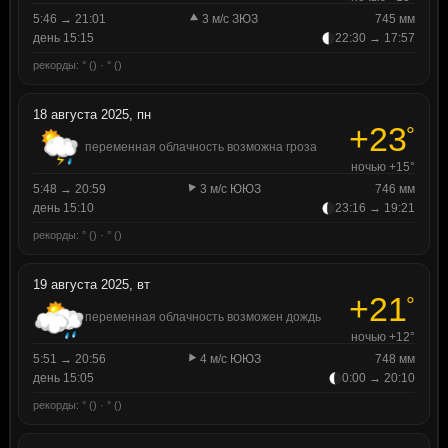
5:46 → 21:01
3 м/с ЗЮЗ
745 мм
день 15:15
22:30 → 17:57
рекорды: ° () · ° ()
18 августа 2025, пн
+23
°
переменная облачность возможна гроза
ночью +15°
5:48 → 20:59
3 м/с ЮЮЗ
746 мм
день 15:10
23:16 → 19:21
рекорды: ° () · ° ()
19 августа 2025, вт
+21
°
переменная облачность возможен дождь
ночью +12°
5:51 → 20:56
4 м/с ЮЮЗ
748 мм
день 15:05
0:00 → 20:10
рекорды: ° () · ° ()