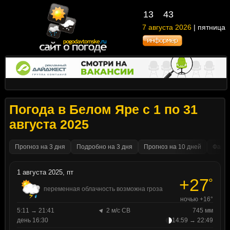
13
:
43
7 августа 2026
| пятница
Погода в Белом Яре с 1 по 31
августа 2025
Прогноз на 3 дня
Подробно на 3 дня
Прогноз на 10 дней
Факти
1 августа 2025, пт
+27
°
переменная облачность возможна гроза
ночью +16°
5:11 → 21:41
2 м/с СВ
745 мм
день 16:30
14:59 → 22:49