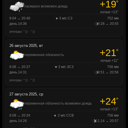
+19
°
пасмурно возможен дождь
ночью +13°
6:04 → 20:40
3 м/с СЗ
752 мм
день 14:36
8:28 → 20:55
рекорды: ° () · ° ()
26 августа 2025, вт
+21
°
переменная облачность
ночью +11°
6:06 → 20:37
3 м/с ЗСЗ
756 мм
день 14:31
9:51 → 20:56
рекорды: ° () · ° ()
27 августа 2025, ср
+24
°
переменная облачность возможен дождь
ночью +13°
6:08 → 20:34
2 м/с ССВ
756 мм
день 14:26
11:14 → 20:57