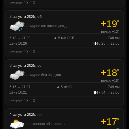
рекорды: ° () · ° ()
2 августа 2025, сб
+19
°
пасмурно возможен дождь
ночью +12°
5:13 → 21:39
5 м/с ССВ
748 мм
день 16:26
16:25 → 22:55
рекорды: ° () · ° ()
3 августа 2025, вс
+18
°
пасмурно без осадков
ночью +10°
5:15 → 21:37
5 м/с С
749 мм
день 16:21
17:54 → 23:06
рекорды: ° () · ° ()
4 августа 2025, пн
+17
°
переменная облачность