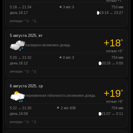
ночью +7°
5:18 → 21:34
3 м/с З
753 мм
день 16:17
19:19 → 23:27
рекорды: ° () · ° ()
5 августа 2025, вт
+18
°
пасмурно возможен дождь
ночью +6°
5:20 → 21:32
0 м/с З
754 мм
день 16:12
20:26 → 0:00
рекорды: ° () · ° ()
6 августа 2025, ср
+19
°
переменная облачность возможен дождь
ночью +9°
5:22 → 21:30
2 м/с ЮВ
754 мм
день 16:08
21:07 → 0:11
рекорды: ° () · ° ()