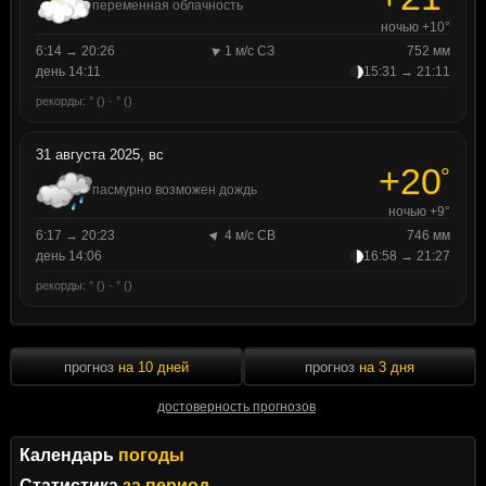
переменная облачность
ночью +10°
6:14 → 20:26
1 м/с СЗ
752 мм
день 14:11
15:31 → 21:11
рекорды: ° () · ° ()
31 августа 2025, вс
+20
°
пасмурно возможен дождь
ночью +9°
6:17 → 20:23
4 м/с СВ
746 мм
день 14:06
16:58 → 21:27
рекорды: ° () · ° ()
прогноз
на 10 дней
прогноз
на 3 дня
достоверность прогнозов
Календарь
погоды
Статистика
за период