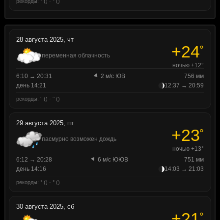
рекорды: ° () · ° ()
28 августа 2025, чт
+24
°
переменная облачность
ночью +12°
6:10 → 20:31
2 м/с ЮВ
756 мм
день 14:21
12:37 → 20:59
рекорды: ° () · ° ()
29 августа 2025, пт
+23
°
пасмурно возможен дождь
ночью +13°
6:12 → 20:28
6 м/с ЮЮВ
751 мм
день 14:16
14:03 → 21:03
рекорды: ° () · ° ()
30 августа 2025, сб
+21
°