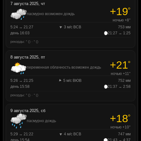
7 августа 2025, чт
+19
°
пасмурно возможен дождь
ночью +8°
5:24 → 21:27
3 м/с ВСВ
753 мм
день 16:03
21:27 → 1:25
рекорды: ° () · ° ()
8 августа 2025, пт
+21
°
переменная облачность возможен дождь
ночью +11°
5:26 → 21:25
5 м/с ВЮВ
752 мм
день 15:58
21:37 → 2:58
рекорды: ° () · ° ()
9 августа 2025, сб
+18
°
пасмурно дождь
ночью +10°
5:29 → 21:22
4 м/с ВСВ
747 мм
день 15:54
21:43 → 4:37