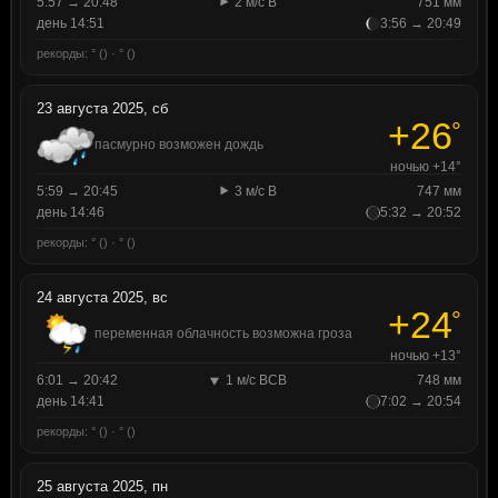
5:57 → 20:48
2 м/с В
751 мм
день 14:51
3:56 → 20:49
рекорды: ° () · ° ()
23 августа 2025, сб
+26
°
пасмурно возможен дождь
ночью +14°
5:59 → 20:45
3 м/с В
747 мм
день 14:46
5:32 → 20:52
рекорды: ° () · ° ()
24 августа 2025, вс
+24
°
переменная облачность возможна гроза
ночью +13°
6:01 → 20:42
1 м/с ВСВ
748 мм
день 14:41
7:02 → 20:54
рекорды: ° () · ° ()
25 августа 2025, пн