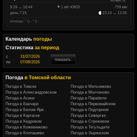
ночью -8°
9:29 → 16:44
1 м/с ЮЮЗ
759 мм
день 7:15
23:24 → 13:26
рекорды: ° () · ° ()
Календарь
погоды
Статистика
за период
c
показать
по
Погода
в Томской области
Погода в Томске
Погода в Мельниково
Погода в Александровском
Погода в Молчаново
Погода в Асино
Погода в Парабели
Погода в Бакчаре
Погода в Первомайском
Погода в Белом Яре
Погода в Подгорном
Погода в Каргаске
Погода в Северске
Погода в Кедровом
Погода в Стрежевом
Погода в Кожевниково
Погода в Тегульдете
Погода в Колпашево
Погода в Зырянском