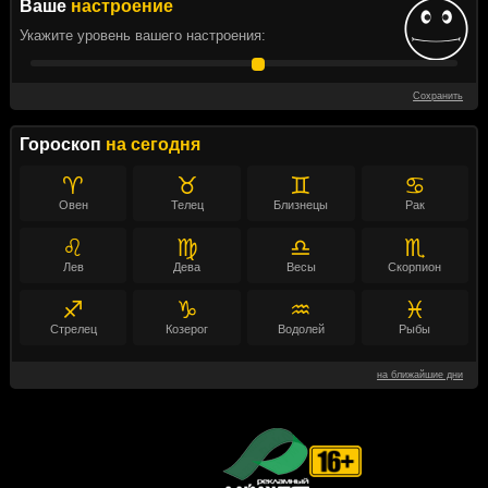
Ваше
настроение
Укажите уровень вашего настроения:
Сохранить
Гороскоп
на сегодня
♈
♉
♊
♋
Овен
Телец
Близнецы
Рак
♌
♍
♎
♏
Лев
Дева
Весы
Скорпион
♐
♑
♒
♓
Стрелец
Козерог
Водолей
Рыбы
на ближайшие дни