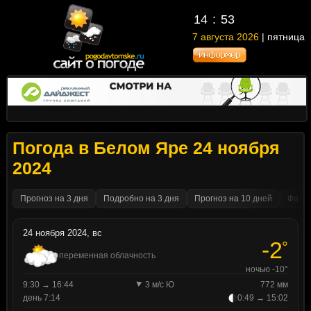
14
53
7 августа 2026
| пятница
Погода в Белом Яре 24 ноября
2024
Прогноз на 3 дня
Подробно на 3 дня
Прогноз на 10 дней
Факти
24 ноября 2024, вс
-2
°
переменная облачность
ночью -10°
9:30 → 16:44
3 м/с Ю
772 мм
день 7:14
0:49 → 15:02