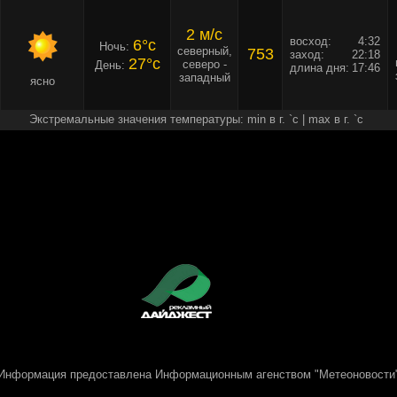
2 м/c
восход:
4:32
6°c
Ночь:
северный,
753
заход:
22:18
27°c
северо -
День:
длина дня:
17:46
западный
ясно
Экстремальные значения температуры: min в г. `c | max в г. `c
Информация предоставлена
Информационным агенством "Метеоновости