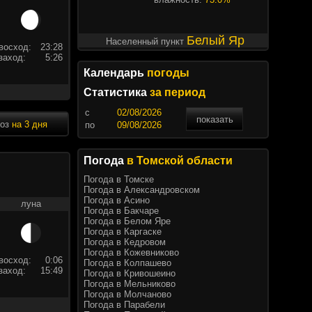
Белый Яр
Населенный пункт
восход:
23:28
заход:
5:26
Календарь
погоды
Статистика
за период
c
показать
ноз
на 3 дня
по
Погода
в Томской области
Погода в Томске
Погода в Александровском
Погода в Асино
луна
Погода в Бакчаре
Погода в Белом Яре
Погода в Каргаске
Погода в Кедровом
Погода в Кожевниково
восход:
0:06
Погода в Колпашево
заход:
15:49
Погода в Кривошеино
Погода в Мельниково
Погода в Молчаново
Погода в Парабели