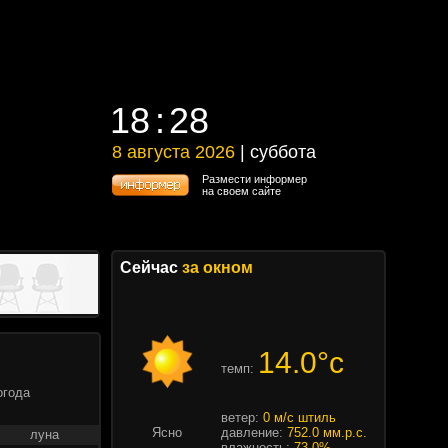
18
28
18
28
8 августа 2026
| суббота
8 августа 2026 | суббота
Размести информер
на своем сайте
Сейчас
за окном
14.0°c
темп:
огода
ветер:
0 м/с штиль
Ясно
давление:
752.0 мм.р.с.
луна
влажность:
73.0%