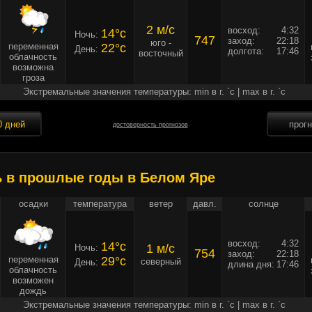
2 м/c
восход:
4:32
14°c
Ночь:
747
заход:
22:18
юго -
переменная
22°c
День:
долгота:
17:46
восточный
облачность
возможна
гроза
Экстремальные значения температуры: min в г. `c | max в г. `c
0 дней
прог
достоверность прогнозов
ь в прошлые годы в Белом Яре
осадки
температура
ветер
давл.
солнце
восход:
4:32
14°c
1 м/c
Ночь:
754
заход:
22:18
переменная
29°c
северный
День:
длина дня:
17:46
облачность
возможен
дождь
Экстремальные значения температуры: min в г. `c | max в г. `c