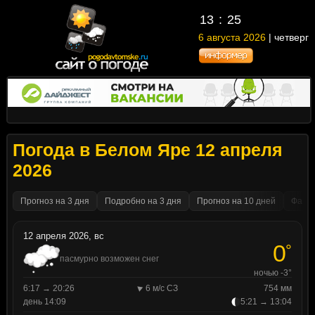
13
25
6 августа 2026
| четверг
Погода в Белом Яре 12 апреля
2026
Прогноз на 3 дня
Подробно на 3 дня
Прогноз на 10 дней
Факти
12 апреля 2026, вс
0
°
пасмурно возможен снег
ночью -3°
6:17 → 20:26
6 м/с СЗ
754 мм
день 14:09
5:21 → 13:04