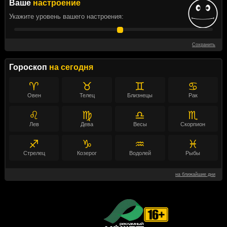
Ваше
настроение
Укажите уровень вашего настроения:
Сохранить
Гороскоп
на сегодня
♈
♉
♊
♋
Овен
Телец
Близнецы
Рак
♌
♍
♎
♏
Лев
Дева
Весы
Скорпион
♐
♑
♒
♓
Стрелец
Козерог
Водолей
Рыбы
на ближайшие дни