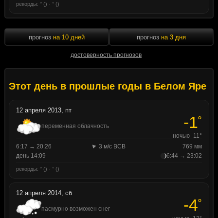
рекорды: ° () · ° ()
прогноз
на 10 дней
прогноз
на 3 дня
достоверность прогнозов
Этот день в прошлые годы в Белом Яре
12 апреля 2013, пт
-1
°
переменная облачность
ночью -11°
6:17 → 20:26
3 м/с ВСВ
769 мм
день 14:09
6:44 → 23:02
рекорды: ° () · ° ()
12 апреля 2014, сб
-4
°
пасмурно возможен снег