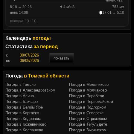
ночью -12°
6:18 → 20:26
4 м/с З
763 мм
день 14:08
17:01 → 5:10
рекорды: ° () · ° ()
Календарь
погоды
Статистика
за период
c
показать
по
Погода
в Томской области
Погода в Томске
Погода в Мельниково
Погода в Александровском
Погода в Молчаново
Погода в Асино
Погода в Парабели
Погода в Бакчаре
Погода в Первомайском
Погода в Белом Яре
Погода в Подгорном
Погода в Каргаске
Погода в Северске
Погода в Кедровом
Погода в Стрежевом
Погода в Кожевниково
Погода в Тегульдете
Погода в Колпашево
Погода в Зырянском