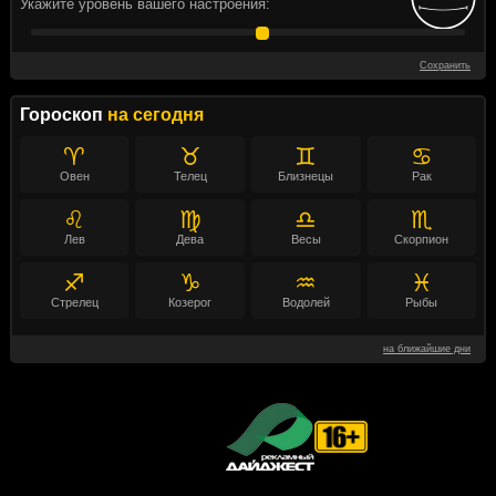
Укажите уровень вашего настроения:
Сохранить
Гороскоп
на сегодня
♈
♉
♊
♋
Овен
Телец
Близнецы
Рак
♌
♍
♎
♏
Лев
Дева
Весы
Скорпион
♐
♑
♒
♓
Стрелец
Козерог
Водолей
Рыбы
на ближайшие дни