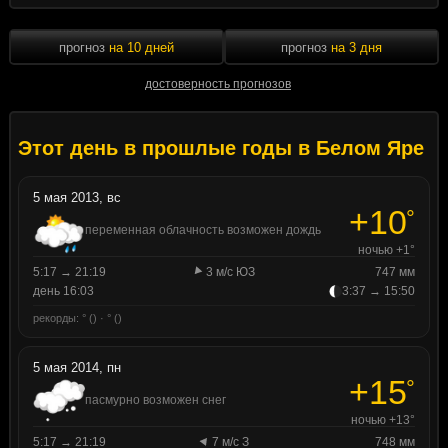
прогноз
на 10 дней
прогноз
на 3 дня
достоверность прогнозов
Этот день в прошлые годы в Белом Яре
5 мая 2013, вс
+10
°
переменная облачность возможен дождь
ночью +1°
5:17 → 21:19
3 м/с ЮЗ
747 мм
день 16:03
3:37 → 15:50
рекорды: ° () · ° ()
5 мая 2014, пн
+15
°
пасмурно возможен снег
ночью +13°
5:17 → 21:19
7 м/с З
748 мм