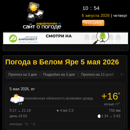
10
:
54
6 августа 2026
| четверг
Погода в Белом Яре 5 мая 2026
Прогноз на 3 дня
Подробно на 3 дня
Прогноз на 10 дней
Факти
5 мая 2026, вт
+16
°
переменная облачность возможен дождь
ночью +7°
5:17 → 21:19
4 м/с СЗ
750 мм
день 16:02
1:34 → 5:43
рекорды: ° () · ° ()