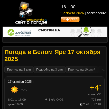
16
:
00
9 августа 2026
| воскресенье
Погода в Белом Яре 17 октября
2025
Прогноз на 3 дня
Подробно на 3 дня
Прогноз на 10 дней
Факти
17 октября 2025, пт
+4
°
ясно
ночью -3°
8:01 → 18:09
4 м/с ЮЮВ
773 мм
день 10:09
2:26 → 17:18