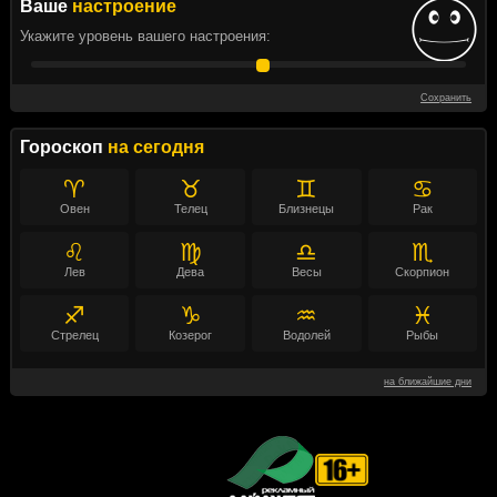
Ваше
настроение
Укажите уровень вашего настроения:
Сохранить
Гороскоп
на сегодня
♈
♉
♊
♋
Овен
Телец
Близнецы
Рак
♌
♍
♎
♏
Лев
Дева
Весы
Скорпион
♐
♑
♒
♓
Стрелец
Козерог
Водолей
Рыбы
на ближайшие дни