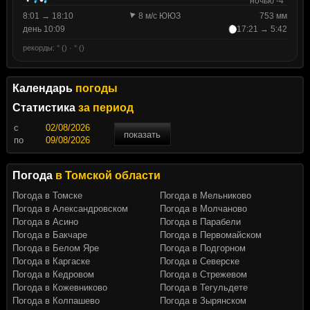
ночью -4°
8:01 → 18:10
8 м/с ЮЮЗ
753 мм
день 10:09
17:21 → 5:42
рекорды: ° () · ° ()
Календарь
погоды
Статистика
за период
c
показать
по
Погода
в Томской области
Погода в Томске
Погода в Мельниково
Погода в Александровском
Погода в Молчаново
Погода в Асино
Погода в Парабели
Погода в Бакчаре
Погода в Первомайском
Погода в Белом Яре
Погода в Подгорном
Погода в Каргаске
Погода в Северске
Погода в Кедровом
Погода в Стрежевом
Погода в Кожевниково
Погода в Тегульдете
Погода в Колпашево
Погода в Зырянском