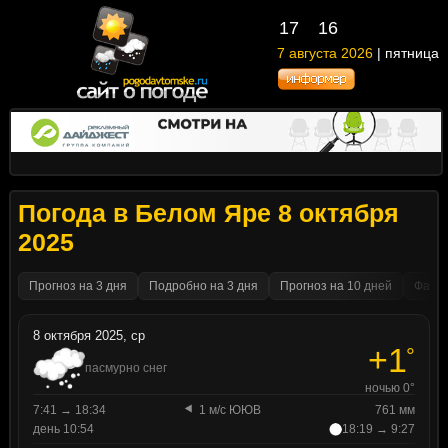
17
16
7 августа 2026
| пятница
Погода в Белом Яре 8 октября
2025
Прогноз на 3 дня
Подробно на 3 дня
Прогноз на 10 дней
Факти
8 октября 2025, ср
+1
°
пасмурно снег
ночью 0°
7:41 → 18:34
1 м/с ЮЮВ
761 мм
день 10:54
18:19 → 9:27