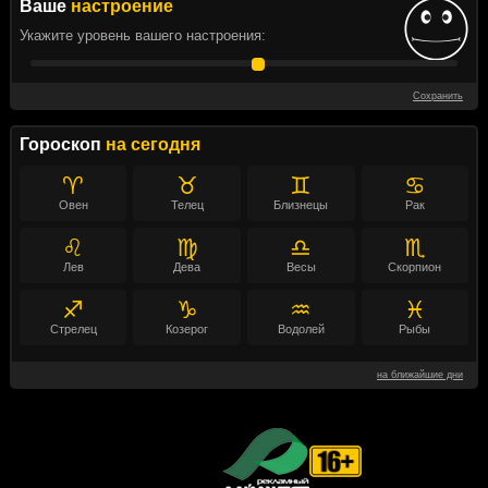
Ваше
настроение
Укажите уровень вашего настроения:
Сохранить
Гороскоп
на сегодня
♈
♉
♊
♋
Овен
Телец
Близнецы
Рак
♌
♍
♎
♏
Лев
Дева
Весы
Скорпион
♐
♑
♒
♓
Стрелец
Козерог
Водолей
Рыбы
на ближайшие дни