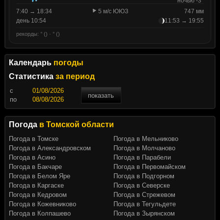
ночью -3°
7:40 → 18:34
5 м/с ЮЮЗ
747 мм
день 10:54
11:53 → 19:55
рекорды: ° () · ° ()
Календарь
погоды
Статистика
за период
c
показать
по
Погода
в Томской области
Погода в Томске
Погода в Мельниково
Погода в Александровском
Погода в Молчаново
Погода в Асино
Погода в Парабели
Погода в Бакчаре
Погода в Первомайском
Погода в Белом Яре
Погода в Подгорном
Погода в Каргаске
Погода в Северске
Погода в Кедровом
Погода в Стрежевом
Погода в Кожевниково
Погода в Тегульдете
Погода в Колпашево
Погода в Зырянском