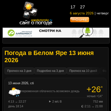
17
27
6 августа 2026
| четверг
Погода в Белом Яре 13 июня
2026
Прогноз на 3 дня
Подробно на 3 дня
Прогноз на 10 дней
Факти
13 июня 2026, сб
+26
°
переменная облачность возможен дождь
ночью +14°
4:13 → 22:27
2 м/с В
752 мм
день 18:14
2:11 → 21:00