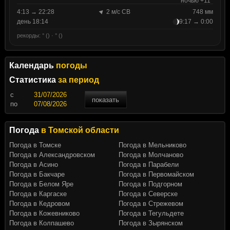
ночью +11°
4:13 → 22:28
2 м/с СВ
748 мм
день 18:14
9:17 → 0:00
рекорды: ° () · ° ()
Календарь
погоды
Статистика
за период
c
показать
по
Погода
в Томской области
Погода в Томске
Погода в Мельниково
Погода в Александровском
Погода в Молчаново
Погода в Асино
Погода в Парабели
Погода в Бакчаре
Погода в Первомайском
Погода в Белом Яре
Погода в Подгорном
Погода в Каргаске
Погода в Северске
Погода в Кедровом
Погода в Стрежевом
Погода в Кожевниково
Погода в Тегульдете
Погода в Колпашево
Погода в Зырянском