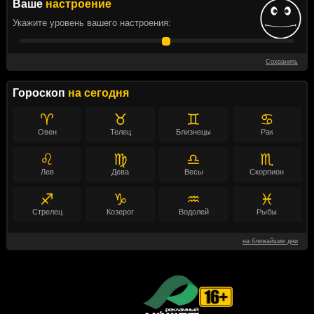
Ваше
настроение
Укажите уровень вашего настроения:
Сохранить
Гороскоп
на сегодня
♈
♉
♊
♋
Овен
Телец
Близнецы
Рак
♌
♍
♎
♏
Лев
Дева
Весы
Скорпион
♐
♑
♒
♓
Стрелец
Козерог
Водолей
Рыбы
на ближайшие дни