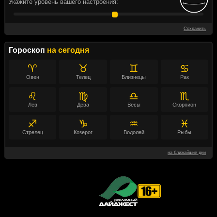
Укажите уровень вашего настроения:
Сохранить
Гороскоп
на сегодня
♈
♉
♊
♋
Овен
Телец
Близнецы
Рак
♌
♍
♎
♏
Лев
Дева
Весы
Скорпион
♐
♑
♒
♓
Стрелец
Козерог
Водолей
Рыбы
на ближайшие дни