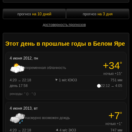
прогноз
на 10 дней
прогноз
на 3 дня
достоверность прогнозов
Этот день в прошлые годы в Белом Яре
4 июня 2012, пн
+34
°
переменная облачность
ночью +15°
4:20 → 22:18
1 м/с ЮЮЗ
751 мм
день 17:58
22:12 → 4:05
рекорды: ° () · ° ()
4 июня 2013, вт
+7
°
пасмурно возможен дождь
ночью +1°
4:20 → 22:18
4 м/с ЗЮЗ
747 мм