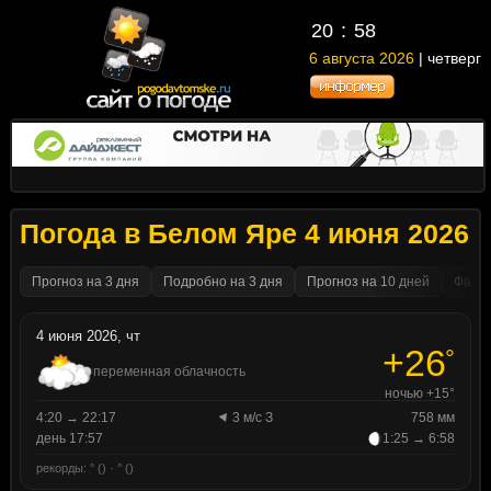
20
58
6 августа 2026
| четверг
Погода в Белом Яре 4 июня 2026
Прогноз на 3 дня
Подробно на 3 дня
Прогноз на 10 дней
Факти
4 июня 2026, чт
+26
°
переменная облачность
ночью +15°
4:20 → 22:17
3 м/с З
758 мм
день 17:57
1:25 → 6:58
рекорды: ° () · ° ()