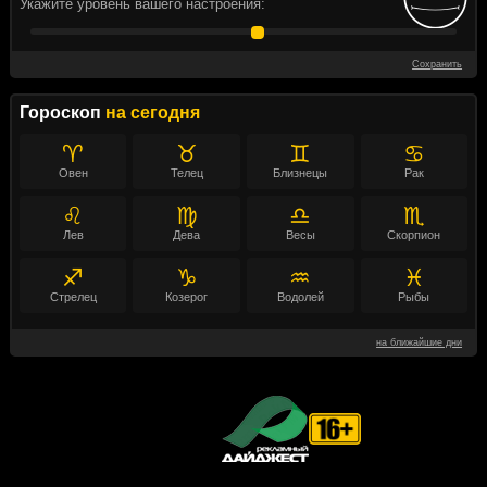
Укажите уровень вашего настроения:
Сохранить
Гороскоп
на сегодня
♈
♉
♊
♋
Овен
Телец
Близнецы
Рак
♌
♍
♎
♏
Лев
Дева
Весы
Скорпион
♐
♑
♒
♓
Стрелец
Козерог
Водолей
Рыбы
на ближайшие дни