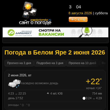
3
04
8 августа 2026
| суббота
Погода в Белом Яре 2 июня 2026
Прогноз на 3 дня
Подробно на 3 дня
Прогноз на 10 дней
Факти
2 июня 2026, вт
+22
°
пасмурно возможен дождь
ночью +14°
4:23 → 22:15
4 м/с ЮВ
754 мм
день 17:52
0:24 → 4:29
рекорды: ° () · ° ()