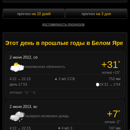
прогноз
на 10 дней
прогноз
на 3 дня
достоверность прогнозов
Этот день в прошлые годы в Белом Яре
2 июня 2012, сб
+31
°
переменная облачность
ночью +15°
4:22 → 22:15
2 м/с ССВ
752 мм
день 17:53
19:32 → 2:54
рекорды: ° () · ° ()
2 июня 2013, вс
+7
°
пасмурно возможен дождь
ночью -2°
4:22 → 22:15
4 м/с З
747 мм