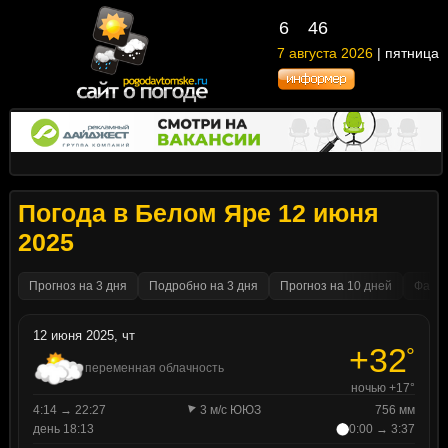
6
46
7 августа 2026
| пятница
Погода в Белом Яре 12 июня
2025
Прогноз на 3 дня
Подробно на 3 дня
Прогноз на 10 дней
Факти
12 июня 2025, чт
+32
°
переменная облачность
ночью +17°
4:14 → 22:27
3 м/с ЮЮЗ
756 мм
день 18:13
0:00 → 3:37