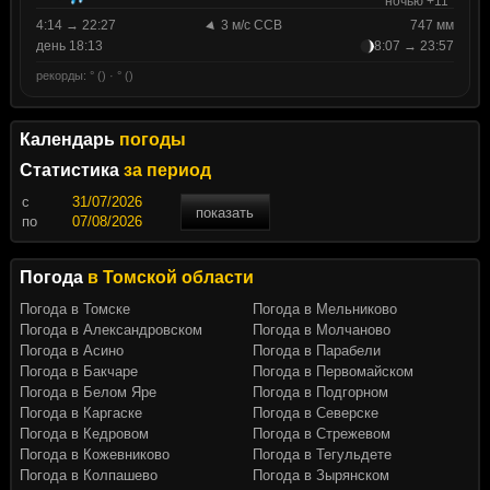
ночью +11°
4:14 → 22:27
3 м/с ССВ
747 мм
день 18:13
8:07 → 23:57
рекорды: ° () · ° ()
Календарь
погоды
Статистика
за период
c
показать
по
Погода
в Томской области
Погода в Томске
Погода в Мельниково
Погода в Александровском
Погода в Молчаново
Погода в Асино
Погода в Парабели
Погода в Бакчаре
Погода в Первомайском
Погода в Белом Яре
Погода в Подгорном
Погода в Каргаске
Погода в Северске
Погода в Кедровом
Погода в Стрежевом
Погода в Кожевниково
Погода в Тегульдете
Погода в Колпашево
Погода в Зырянском