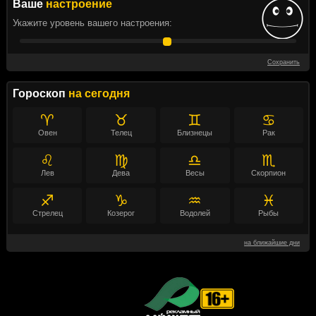
Ваше
настроение
Укажите уровень вашего настроения:
Сохранить
Гороскоп
на сегодня
♈
♉
♊
♋
Овен
Телец
Близнецы
Рак
♌
♍
♎
♏
Лев
Дева
Весы
Скорпион
♐
♑
♒
♓
Стрелец
Козерог
Водолей
Рыбы
на ближайшие дни