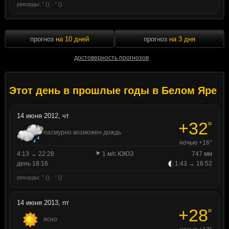
рекорды: ° () · ° ()
прогноз
на 10 дней
прогноз
на 3 дня
достоверность прогнозов
Этот день в прошлые годы в Белом Яре
14 июня 2012, чт
+32
°
пасмурно возможен дождь
ночью +16°
4:13 → 22:28
1 м/с ЮЮЗ
747 мм
день 18:16
1:43 → 16:52
рекорды: ° () · ° ()
14 июня 2013, пт
+28
°
ясно