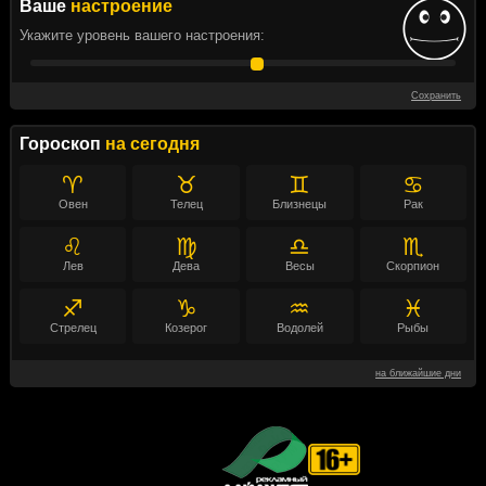
Ваше
настроение
Укажите уровень вашего настроения:
Сохранить
Гороскоп
на сегодня
♈
♉
♊
♋
Овен
Телец
Близнецы
Рак
♌
♍
♎
♏
Лев
Дева
Весы
Скорпион
♐
♑
♒
♓
Стрелец
Козерог
Водолей
Рыбы
на ближайшие дни