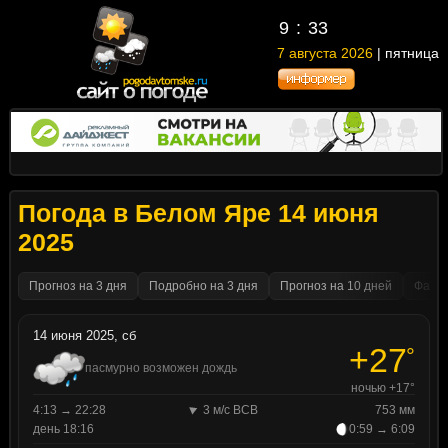
9
:
33
7 августа 2026
| пятница
Погода в Белом Яре 14 июня
2025
Прогноз на 3 дня
Подробно на 3 дня
Прогноз на 10 дней
Факти
14 июня 2025, сб
+27
°
пасмурно возможен дождь
ночью +17°
4:13 → 22:28
3 м/с ВСВ
753 мм
день 18:16
0:59 → 6:09