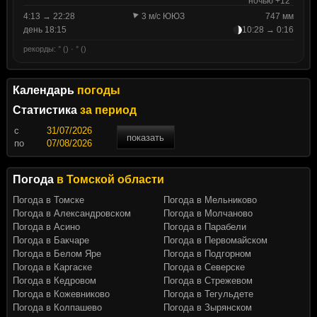
ночью +12°
4:13 → 22:28
3 м/с ЮЮЗ
747 мм
день 18:15
10:28 → 0:16
рекорды: ° () · ° ()
Календарь
погоды
Статистика
за период
c
показать
по
Погода
в Томской области
Погода в Томске
Погода в Мельниково
Погода в Александровском
Погода в Молчаново
Погода в Асино
Погода в Парабели
Погода в Бакчаре
Погода в Первомайском
Погода в Белом Яре
Погода в Подгорном
Погода в Каргаске
Погода в Северске
Погода в Кедровом
Погода в Стрежевом
Погода в Кожевниково
Погода в Тегульдете
Погода в Колпашево
Погода в Зырянском