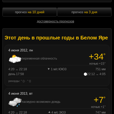
прогноз
на 10 дней
прогноз
на 3 дня
достоверность прогнозов
Этот день в прошлые годы в Белом Яре
4 июня 2012, пн
+34
°
переменная облачность
ночью +15°
4:20 → 22:18
1 м/с ЮЮЗ
751 мм
день 17:58
22:12 → 4:05
рекорды: ° () · ° ()
4 июня 2013, вт
+7
°
пасмурно возможен дождь
ночью +1°
4:20 → 22:18
4 м/с ЗЮЗ
747 мм