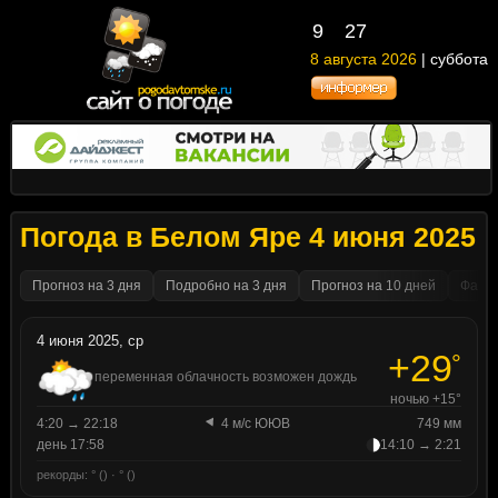
9
27
8 августа 2026
| суббота
Погода в Белом Яре 4 июня 2025
Прогноз на 3 дня
Подробно на 3 дня
Прогноз на 10 дней
Факти
4 июня 2025, ср
+29
°
переменная облачность возможен дождь
ночью +15°
4:20 → 22:18
4 м/с ЮЮВ
749 мм
день 17:58
14:10 → 2:21
рекорды: ° () · ° ()