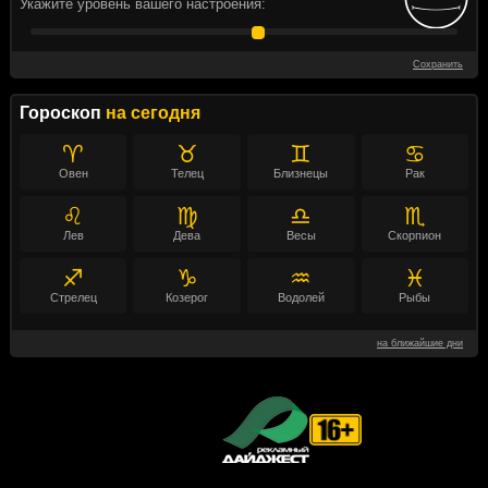
Укажите уровень вашего настроения:
Сохранить
Гороскоп
на сегодня
♈
♉
♊
♋
Овен
Телец
Близнецы
Рак
♌
♍
♎
♏
Лев
Дева
Весы
Скорпион
♐
♑
♒
♓
Стрелец
Козерог
Водолей
Рыбы
на ближайшие дни