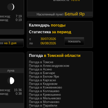
Белый Яр
Населенный пункт
восход:
7:19
заход:
0:19
Календарь
погоды
Статистика
за период
c
показать
ноз
на 3 дня
по
Погода
в Томской области
Погода в Томске
Погода в Александровском
Погода в Асино
луна
Погода в Бакчаре
Погода в Белом Яре
Погода в Каргаске
Погода в Кедровом
Погода в Кожевниково
восход:
15:36
Погода в Колпашево
заход:
0:38
Погода в Кривошеино
Погода в Мельниково
Погода в Молчаново
Погода в Парабели