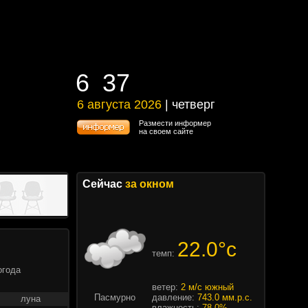
6
37
6
37
6 августа 2026
| четверг
6 августа 2026 | четверг
Размести информер
на своем сайте
Сейчас
за окном
22.0°c
темп:
огода
ветер:
2 м/с южный
Пасмурно
давление:
743.0 мм.р.с.
луна
влажность:
78.0%