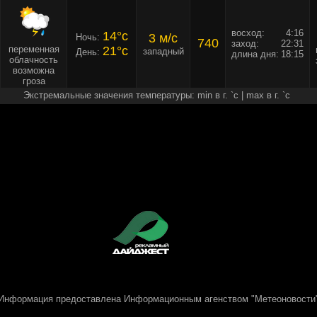
восход:
4:16
14°c
3 м/c
Ночь:
740
заход:
22:31
переменная
21°c
западный
День:
длина дня:
18:15
облачность
возможна
гроза
Экстремальные значения температуры: min в г. `c | max в г. `c
Информация предоставлена
Информационным агенством "Метеоновости