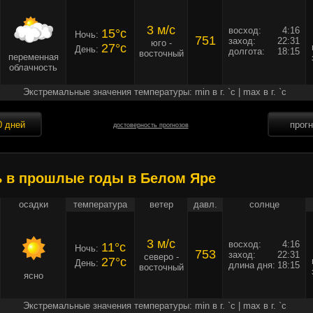
3 м/c
восход:
4:16
15°c
Ночь:
751
заход:
22:31
юго -
27°c
День:
долгота:
18:15
восточный
переменная
облачность
Экстремальные значения температуры: min в г. `c | max в г. `c
0 дней
прог
достоверность прогнозов
ь в прошлые годы в Белом Яре
осадки
температура
ветер
давл.
солнце
3 м/c
восход:
4:16
11°c
Ночь:
753
заход:
22:31
северо -
27°c
День:
длина дня:
18:15
восточный
ясно
Экстремальные значения температуры: min в г. `c | max в г. `c