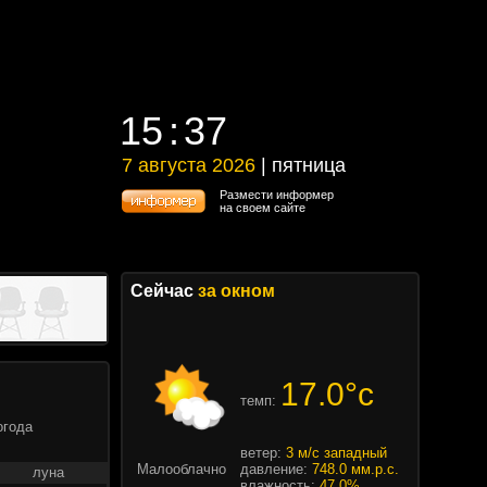
15
37
15
37
7 августа 2026
| пятница
7 августа 2026 | пятница
Размести информер
на своем сайте
Сейчас
за окном
17.0°c
темп:
огода
ветер:
3 м/с западный
Малооблачно
давление:
748.0 мм.р.с.
луна
влажность:
47.0%