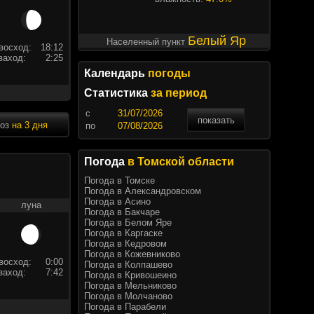
Белый Яр
Населенный пункт
восход:
18:12
заход:
2:25
Календарь
погоды
Статистика
за период
c
показать
ноз
на 3 дня
по
Погода
в Томской области
Погода в Томске
Погода в Александровском
Погода в Асино
луна
Погода в Бакчаре
Погода в Белом Яре
Погода в Каргаске
Погода в Кедровом
Погода в Кожевниково
восход:
0:00
Погода в Колпашево
заход:
7:42
Погода в Кривошеино
Погода в Мельниково
Погода в Молчаново
Погода в Парабели