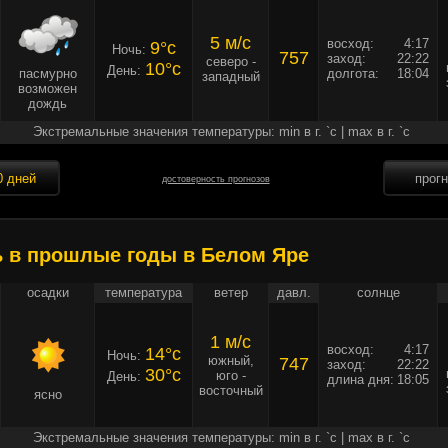
5 м/c
восход:
4:17
9°c
Ночь:
757
заход:
22:22
северо -
10°c
День:
пасмурно
долгота:
18:04
западный
возможен
дождь
Экстремальные значения температуры: min в г. `c | max в г. `c
0 дней
прог
достоверность прогнозов
ь в прошлые годы в Белом Яре
осадки
температура
ветер
давл.
солнце
1 м/c
восход:
4:17
14°c
Ночь:
южный,
747
заход:
22:22
30°c
юго -
День:
длина дня:
18:05
восточный
ясно
Экстремальные значения температуры: min в г. `c | max в г. `c