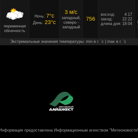
3 м/c
восход:
4:17
7°c
Ночь:
западный,
756
заход:
22:22
23°c
северо -
День:
длина дня:
18:04
переменная
западный
облачность
Экстремальные значения температуры: min в г. `c | max в г. `c
Информация предоставлена
Информационным агенством "Метеоновости