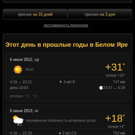
прогноз
на 10 дней
прогноз
на 3 дня
достоверность прогнозов
Этот день в прошлые годы в Белом Яре
6 июня 2012, ср
+31
°
ясно
ночью +14°
4:18 → 22:21
3 м/с В
747 мм
день 18:03
23:47 → 6:18
рекорды: ° () · ° ()
6 июня 2013, чт
+18
°
переменная облачность возможна гроза
ночью +4°
4:18 → 22:20
2 м/с СЗ
753 мм