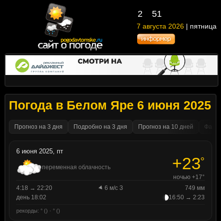
2
51
7 августа 2026
| пятница
Погода в Белом Яре 6 июня 2025
Прогноз на 3 дня
Подробно на 3 дня
Прогноз на 10 дней
Факти
6 июня 2025, пт
+23
°
переменная облачность
ночью +17°
4:18 → 22:20
6 м/с З
749 мм
день 18:02
16:50 → 2:23
рекорды: ° () · ° ()