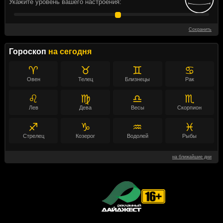
Укажите уровень вашего настроения:
Сохранить
Гороскоп
на сегодня
♈
♉
♊
♋
Овен
Телец
Близнецы
Рак
♌
♍
♎
♏
Лев
Дева
Весы
Скорпион
♐
♑
♒
♓
Стрелец
Козерог
Водолей
Рыбы
на ближайшие дни