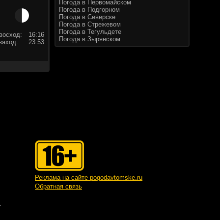
Погода в Первомайском
Погода в Подгорном
Погода в Северске
Погода в Стрежевом
Погода в Тегульдете
восход:
16:16
Погода в Зырянском
заход:
23:53
Реклама на сайте pogodavtomske.ru
Обратная связь
"