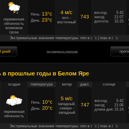
4 м/c
восход:
5:42
13°c
Ночь:
743
заход:
21:07
юго -
переменная
23°c
День:
долгота:
15:25
восточный
облачность
возможна
гроза
Экстремальные значения температуры: min в г. `c | max в г. `c
0 дней
прог
достоверность прогнозов
ь в прошлые годы в Белом Яре
осадки
температура
ветер
давл.
солнце
5 м/c
восход:
5:42
10°c
Ночь:
западный,
747
заход:
21:06
20°c
северо -
День:
длина дня:
15:24
переменная
западный
облачность
Экстремальные значения температуры: min в г. `c | max в г. `c