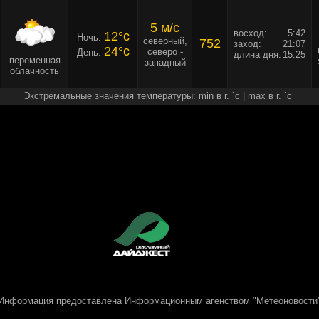
5 м/c
восход:
5:42
12°c
Ночь:
северный,
752
заход:
21:07
24°c
северо -
День:
длина дня:
15:25
переменная
западный
облачность
Экстремальные значения температуры: min в г. `c | max в г. `c
Информация предоставлена
Информационным агенством "Метеоновости