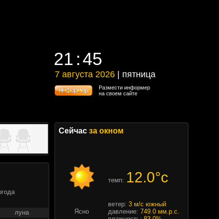
21
45
21
45
7 августа 2026
| пятница
7 августа 2026 | пятница
Размести информер
на своем сайте
Сейчас
за окном
12.0°c
темп:
огода
ветер:
3 м/с южный
Ясно
давление:
749.0 мм.р.с.
луна
влажность:
83.0%