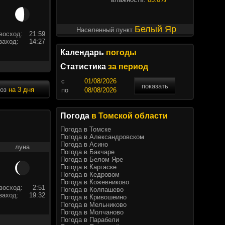
Белый Яр
Населенный пункт
восход:
21:59
заход:
14:27
Календарь
погоды
Статистика
за период
c
показать
ноз
на 3 дня
по
Погода
в Томской области
Погода в Томске
Погода в Александровском
Погода в Асино
луна
Погода в Бакчаре
Погода в Белом Яре
Погода в Каргаске
Погода в Кедровом
Погода в Кожевниково
восход:
2:51
Погода в Колпашево
заход:
19:32
Погода в Кривошеино
Погода в Мельниково
Погода в Молчаново
Погода в Парабели