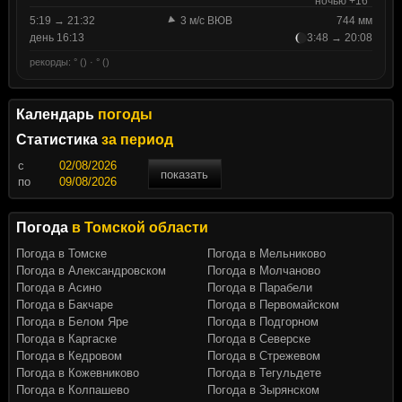
ночью +16°
5:19 → 21:32
3 м/с ВЮВ
744 мм
день 16:13
3:48 → 20:08
рекорды: ° () · ° ()
Календарь
погоды
Статистика
за период
c
показать
по
Погода
в Томской области
Погода в Томске
Погода в Мельниково
Погода в Александровском
Погода в Молчаново
Погода в Асино
Погода в Парабели
Погода в Бакчаре
Погода в Первомайском
Погода в Белом Яре
Погода в Подгорном
Погода в Каргаске
Погода в Северске
Погода в Кедровом
Погода в Стрежевом
Погода в Кожевниково
Погода в Тегульдете
Погода в Колпашево
Погода в Зырянском