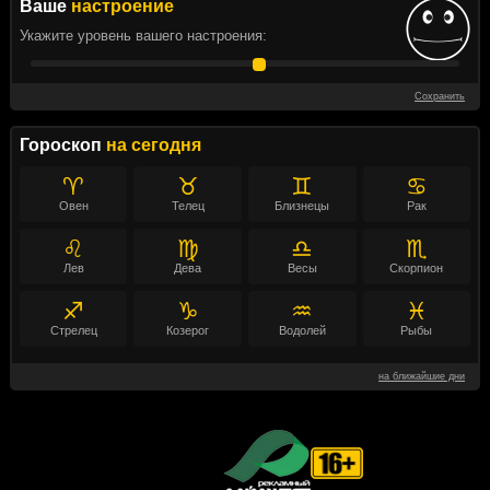
Ваше
настроение
Укажите уровень вашего настроения:
Сохранить
Гороскоп
на сегодня
♈
♉
♊
♋
Овен
Телец
Близнецы
Рак
♌
♍
♎
♏
Лев
Дева
Весы
Скорпион
♐
♑
♒
♓
Стрелец
Козерог
Водолей
Рыбы
на ближайшие дни