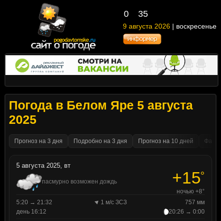
0
35
9 августа 2026
| воскресенье
Погода в Белом Яре 5 августа
2025
Прогноз на 3 дня
Подробно на 3 дня
Прогноз на 10 дней
Факти
5 августа 2025, вт
+15
°
пасмурно возможен дождь
ночью +8°
5:20 → 21:32
1 м/с ЗСЗ
757 мм
день 16:12
20:26 → 0:00