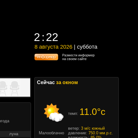
2
22
2
22
8 августа 2026
| суббота
8 августа 2026 | суббота
Размести информер
на своем сайте
Сейчас
за окном
11.0°c
темп:
огода
ветер:
3 м/с южный
Малооблачно
давление:
750.0 мм.р.с.
луна
влажность:
85.0%