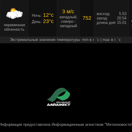
3 м/c
восход:
5:53
12°c
Ночь:
западный,
752
заход:
20:54
23°c
северо -
День:
длина дня:
15:01
переменная
западный
облачность
Экстремальные значения температуры: min в г. `c | max в г. `c
Информация предоставлена
Информационным агенством "Метеоновости