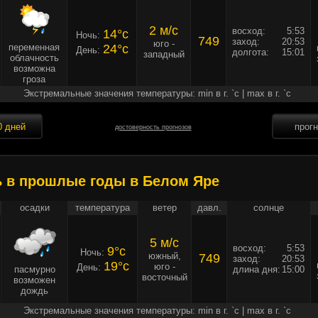
2 м/c
восход:
5:53
14°c
Ночь:
749
заход:
20:53
юго -
переменная
24°c
День:
долгота:
15:01
западный
облачность
возможна
гроза
Экстремальные значения температуры: min в г. `c | max в г. `c
0 дней
прог
достоверность прогнозов
ь в прошлые годы в Белом Яре
осадки
температура
ветер
давл.
солнце
5 м/c
восход:
5:53
9°c
Ночь:
южный,
749
заход:
20:53
19°c
юго -
День:
пасмурно
длина дня:
15:00
восточный
возможен
дождь
Экстремальные значения температуры: min в г. `c | max в г. `c