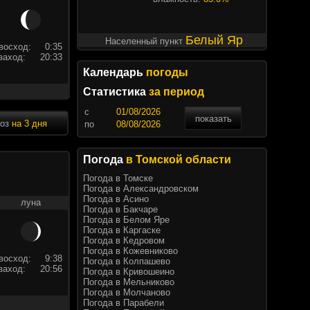
Белый Яр
Населенный пункт
восход:
0:35
заход:
20:33
Календарь
погоды
Статистика
за период
c
показать
ноз
на 3 дня
по
Погода
в Томской области
Погода в Томске
Погода в Александровском
Погода в Асино
луна
Погода в Бакчаре
Погода в Белом Яре
Погода в Каргаске
Погода в Кедровом
Погода в Кожевниково
восход:
9:38
Погода в Колпашево
заход:
20:56
Погода в Кривошеино
Погода в Мельниково
Погода в Молчаново
Погода в Парабели