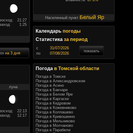
Белый Яр
Населенный пункт
восход:
21:27
заход:
1:25
Календарь
погоды
Статистика
за период
c
показать
ноз
на 3 дня
по
Погода
в Томской области
Погода в Томске
Погода в Александровском
Погода в Асино
луна
Погода в Бакчаре
Погода в Белом Яре
Погода в Каргаске
Погода в Кедровом
Погода в Кожевниково
восход:
22:13
Погода в Колпашево
заход:
12:17
Погода в Кривошеино
Погода в Мельниково
Погода в Молчаново
Погода в Парабели