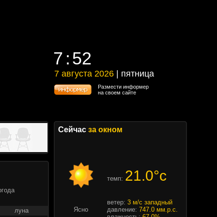
7
:
52
7
:
52
7 августа 2026
| пятница
7 августа 2026 | пятница
Размести информер
на своем сайте
Сейчас
за окном
21.0°c
темп:
огода
ветер:
3 м/с западный
Ясно
давление:
747.0 мм.р.с.
луна
влажность:
67.0%