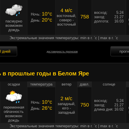
4 м/c
восход:
5:24
10°c
Ночь:
восточный,
758
заход:
21:27
20°c
северо -
День:
пасмурно
долгота:
16:03
восточный
возможен
дождь
Экстремальные значения температуры: min в г. `c | max в г. `c
0 дней
прог
достоверность прогнозов
ь в прошлые годы в Белом Яре
осадки
температура
ветер
давл.
солнце
2 м/c
восход:
5:24
10°c
Ночь:
западный,
750
заход:
21:27
переменная
26°c
юго -
День:
длина дня:
16:02
облачность
западный
возможен
дождь
Экстремальные значения температуры: min в г. `c | max в г. `c