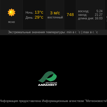
восход:
5:24
13°c
3 м/c
Ночь:
748
заход:
21:27
29°c
восточный
День:
длина дня:
16:03
ясно
Экстремальные значения температуры: min в г. `c | max в г. `c
Информация предоставлена
Информационным агенством "Метеоновости