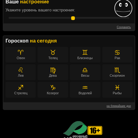
Ваше
настроение
Укажите уровень вашего настроения:
Сохранить
Гороскоп
на сегодня
♈
♉
♊
♋
Овен
Телец
Близнецы
Рак
♌
♍
♎
♏
Лев
Дева
Весы
Скорпион
♐
♑
♒
♓
Стрелец
Козерог
Водолей
Рыбы
на ближайшие дни