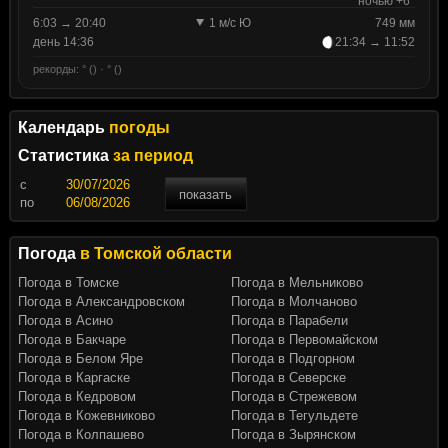
ночью +6°
6:03 → 20:40
1 м/с Ю
749 мм
день 14:36
21:34 → 11:52
рекорды: ° () · ° ()
Календарь
погоды
Статистика
за период
c
показать
по
Погода
в Томской области
Погода в Томске
Погода в Мельниково
Погода в Александровском
Погода в Молчаново
Погода в Асино
Погода в Парабели
Погода в Бакчаре
Погода в Первомайском
Погода в Белом Яре
Погода в Подгорном
Погода в Каргаске
Погода в Северске
Погода в Кедровом
Погода в Стрежевом
Погода в Кожевниково
Погода в Тегульдете
Погода в Колпашево
Погода в Зырянском