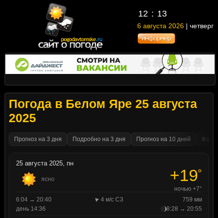
12
13
6 августа 2026
| четверг
Погода в Белом Яре 25 августа
2025
Прогноз на 3 дня
Подробно на 3 дня
Прогноз на 10 дней
Факти
25 августа 2025, пн
+19
°
ясно
ночью +7°
6:04 → 20:40
4 м/с СЗ
759 мм
день 14:36
8:28 → 20:55