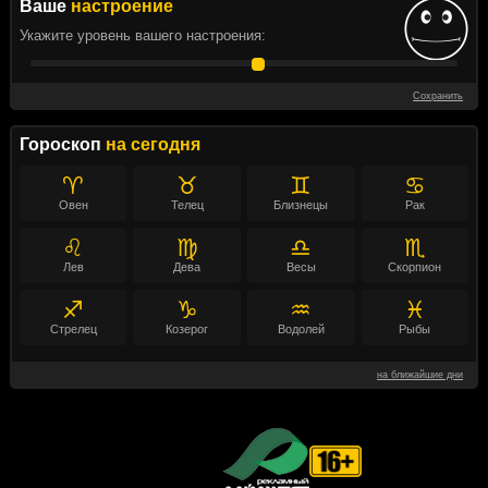
Ваше
настроение
Укажите уровень вашего настроения:
Сохранить
Гороскоп
на сегодня
♈
♉
♊
♋
Овен
Телец
Близнецы
Рак
♌
♍
♎
♏
Лев
Дева
Весы
Скорпион
♐
♑
♒
♓
Стрелец
Козерог
Водолей
Рыбы
на ближайшие дни