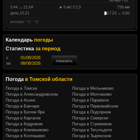
ночью +10°
5:44 → 21:04
5 м/с ССЗ
758 мм
день 15:21
17:23 → 0:00
рекорды: ° () · ° ()
Календарь
погоды
Статистика
за период
c
показать
по
Погода
в Томской области
Погода в Томске
Погода в Мельниково
Погода в Александровском
Погода в Молчаново
Погода в Асино
Погода в Парабели
Погода в Бакчаре
Погода в Первомайском
Погода в Белом Яре
Погода в Подгорном
Погода в Каргаске
Погода в Северске
Погода в Кедровом
Погода в Стрежевом
Погода в Кожевниково
Погода в Тегульдете
Погода в Колпашево
Погода в Зырянском