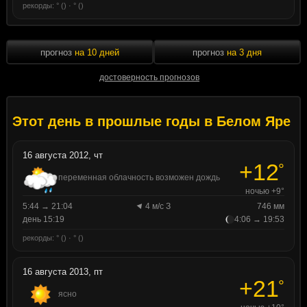
рекорды: ° () · ° ()
прогноз
на 10 дней
прогноз
на 3 дня
достоверность прогнозов
Этот день в прошлые годы в Белом Яре
16 августа 2012, чт
+12
°
переменная облачность возможен дождь
ночью +9°
5:44 → 21:04
4 м/с З
746 мм
день 15:19
4:06 → 19:53
рекорды: ° () · ° ()
16 августа 2013, пт
+21
°
ясно