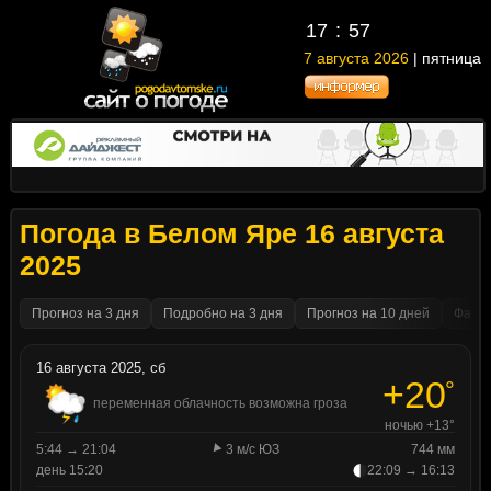
17
57
7 августа 2026
| пятница
Погода в Белом Яре 16 августа
2025
Прогноз на 3 дня
Подробно на 3 дня
Прогноз на 10 дней
Факти
16 августа 2025, сб
+20
°
переменная облачность возможна гроза
ночью +13°
5:44 → 21:04
3 м/с ЮЗ
744 мм
день 15:20
22:09 → 16:13