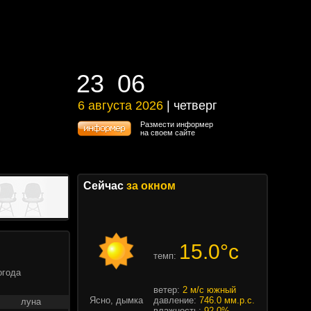
23
:
06
23
:
06
6 августа 2026
| четверг
6 августа 2026 | четверг
Размести информер
на своем сайте
Сейчас
за окном
15.0°c
темп:
огода
ветер:
2 м/с южный
Ясно, дымка
давление:
746.0 мм.р.с.
луна
влажность:
92.0%