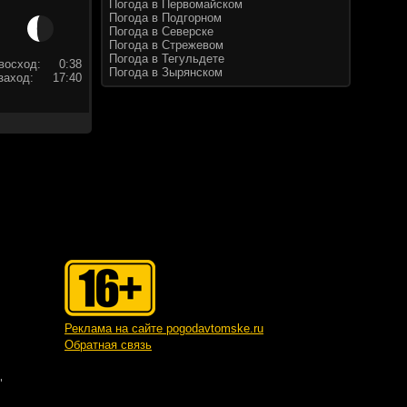
Погода в Первомайском
Погода в Подгорном
Погода в Северске
Погода в Стрежевом
Погода в Тегульдете
восход:
0:38
Погода в Зырянском
заход:
17:40
Реклама на сайте pogodavtomske.ru
Обратная связь
"