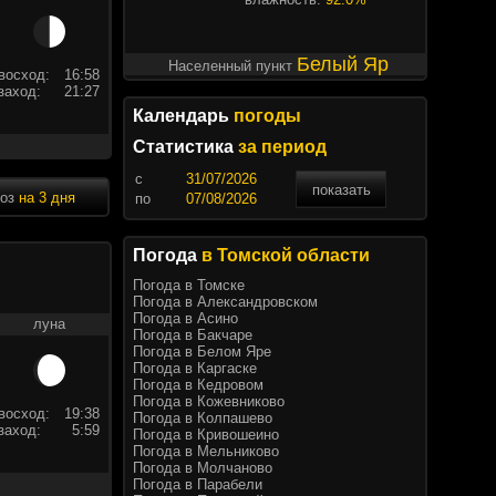
Белый Яр
Населенный пункт
восход:
16:58
заход:
21:27
Календарь
погоды
Статистика
за период
c
показать
ноз
на 3 дня
по
Погода
в Томской области
Погода в Томске
Погода в Александровском
Погода в Асино
луна
Погода в Бакчаре
Погода в Белом Яре
Погода в Каргаске
Погода в Кедровом
Погода в Кожевниково
восход:
19:38
Погода в Колпашево
заход:
5:59
Погода в Кривошеино
Погода в Мельниково
Погода в Молчаново
Погода в Парабели