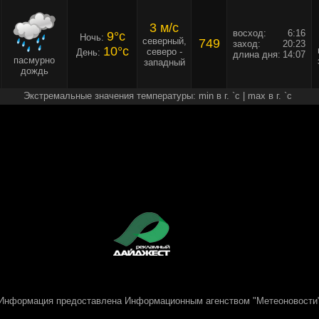
3 м/c
восход:
6:16
9°c
Ночь:
северный,
749
заход:
20:23
10°c
северо -
День:
длина дня:
14:07
пасмурно
западный
дождь
Экстремальные значения температуры: min в г. `c | max в г. `c
Информация предоставлена
Информационным агенством "Метеоновости