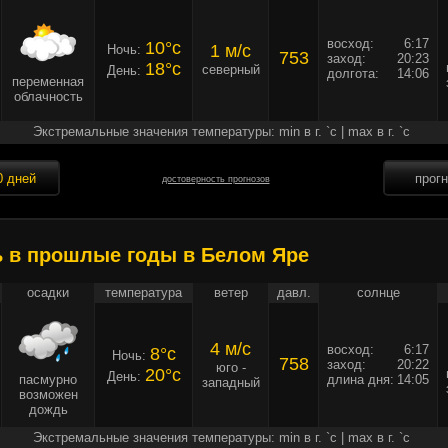
восход:
6:17
10°c
1 м/c
Ночь:
753
заход:
20:23
18°c
северный
День:
долгота:
14:06
переменная
облачность
Экстремальные значения температуры: min в г. `c | max в г. `c
0 дней
прог
достоверность прогнозов
ь в прошлые годы в Белом Яре
осадки
температура
ветер
давл.
солнце
4 м/c
восход:
6:17
8°c
Ночь:
758
заход:
20:22
юго -
20°c
День:
пасмурно
длина дня:
14:05
западный
возможен
дождь
Экстремальные значения температуры: min в г. `c | max в г. `c