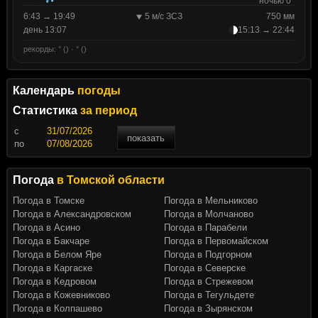
ночью 0°
6:43 → 19:49
5 м/с ЗСЗ
750 мм
день 13:07
15:13 → 22:44
рекорды: ° () · ° ()
Календарь
погоды
Статистика
за период
c
показать
по
Погода
в Томской области
Погода в Томске
Погода в Мельниково
Погода в Александровском
Погода в Молчаново
Погода в Асино
Погода в Парабели
Погода в Бакчаре
Погода в Первомайском
Погода в Белом Яре
Погода в Подгорном
Погода в Каргаске
Погода в Северске
Погода в Кедровом
Погода в Стрежевом
Погода в Кожевниково
Погода в Тегульдете
Погода в Колпашево
Погода в Зырянском