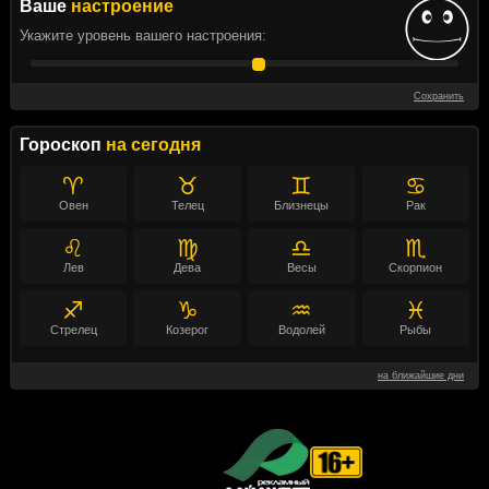
Ваше
настроение
Укажите уровень вашего настроения:
Сохранить
Гороскоп
на сегодня
♈
♉
♊
♋
Овен
Телец
Близнецы
Рак
♌
♍
♎
♏
Лев
Дева
Весы
Скорпион
♐
♑
♒
♓
Стрелец
Козерог
Водолей
Рыбы
на ближайшие дни