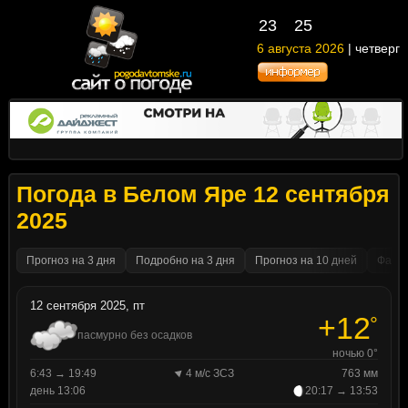
23
25
6 августа 2026
| четверг
Погода в Белом Яре 12 сентября
2025
Прогноз на 3 дня
Подробно на 3 дня
Прогноз на 10 дней
Факти
12 сентября 2025, пт
+12
°
пасмурно без осадков
ночью 0°
6:43 → 19:49
4 м/с ЗСЗ
763 мм
день 13:06
20:17 → 13:53