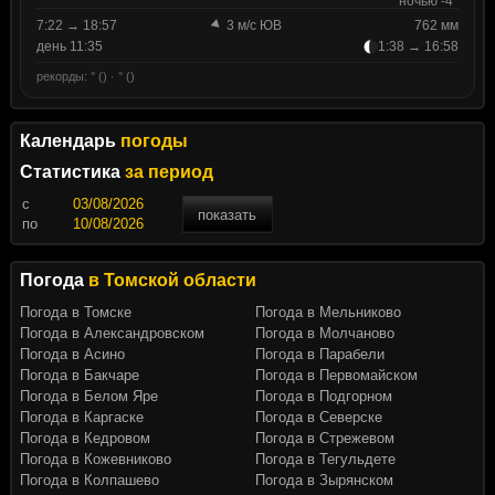
ночью -4°
7:22 → 18:57
3 м/с ЮВ
762 мм
день 11:35
1:38 → 16:58
рекорды: ° () · ° ()
Календарь
погоды
Статистика
за период
c
показать
по
Погода
в Томской области
Погода в Томске
Погода в Мельниково
Погода в Александровском
Погода в Молчаново
Погода в Асино
Погода в Парабели
Погода в Бакчаре
Погода в Первомайском
Погода в Белом Яре
Погода в Подгорном
Погода в Каргаске
Погода в Северске
Погода в Кедровом
Погода в Стрежевом
Погода в Кожевниково
Погода в Тегульдете
Погода в Колпашево
Погода в Зырянском