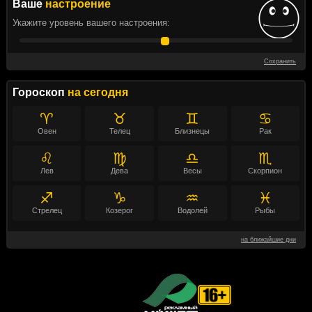
Ваше
настроение
Укажите уровень вашего настроения:
Сохранить
Гороскоп
на сегодня
♈
♉
♊
♋
Овен
Телец
Близнецы
Рак
♌
♍
♎
♏
Лев
Дева
Весы
Скорпион
♐
♑
♒
♓
Стрелец
Козерог
Водолей
Рыбы
на ближайшие дни