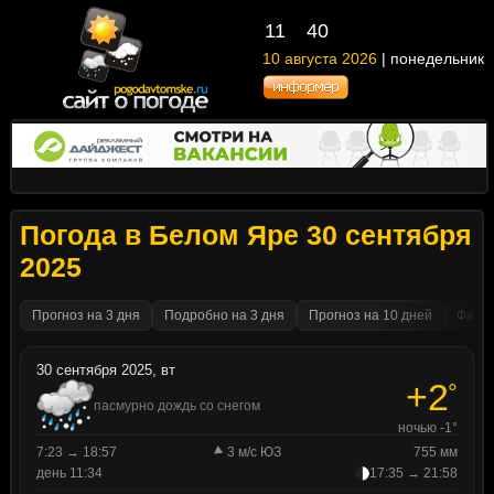
11
:
40
10 августа 2026
| понедельник
Погода в Белом Яре 30 сентября
2025
Прогноз на 3 дня
Подробно на 3 дня
Прогноз на 10 дней
Факти
30 сентября 2025, вт
+2
°
пасмурно дождь со снегом
ночью -1°
7:23 → 18:57
3 м/с ЮЗ
755 мм
день 11:34
17:35 → 21:58