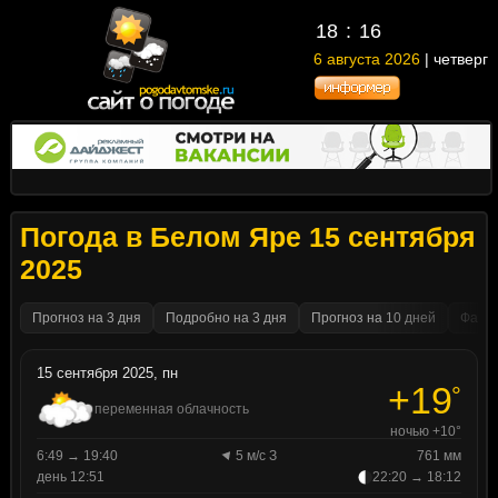
18
:
16
6 августа 2026
| четверг
Погода в Белом Яре 15 сентября
2025
Прогноз на 3 дня
Подробно на 3 дня
Прогноз на 10 дней
Факти
15 сентября 2025, пн
+19
°
переменная облачность
ночью +10°
6:49 → 19:40
5 м/с З
761 мм
день 12:51
22:20 → 18:12