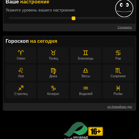
Ваше
настроение
Укажите уровень вашего настроения:
Сохранить
Гороскоп
на сегодня
♈
♉
♊
♋
Овен
Телец
Близнецы
Рак
♌
♍
♎
♏
Лев
Дева
Весы
Скорпион
♐
♑
♒
♓
Стрелец
Козерог
Водолей
Рыбы
на ближайшие дни