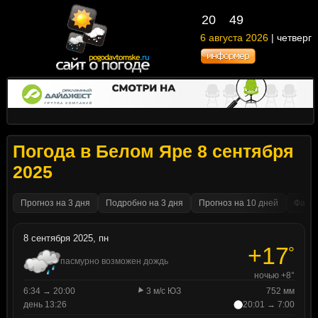
20
49
6 августа 2026
| четверг
Погода в Белом Яре 8 сентября
2025
Прогноз на 3 дня
Подробно на 3 дня
Прогноз на 10 дней
Факти
8 сентября 2025, пн
+17
°
пасмурно возможен дождь
ночью +8°
6:34 → 20:00
3 м/с ЮЗ
752 мм
день 13:26
20:01 → 7:00