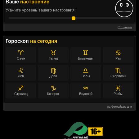
Ваше
настроение
Укажите уровень вашего настроения:
Сохранить
Гороскоп
на сегодня
♈
♉
♊
♋
Овен
Телец
Близнецы
Рак
♌
♍
♎
♏
Лев
Дева
Весы
Скорпион
♐
♑
♒
♓
Стрелец
Козерог
Водолей
Рыбы
на ближайшие дни