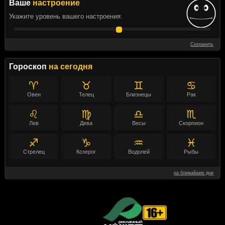
Ваше
настроение
Укажите уровень вашего настроения:
Сохранить
Гороскоп
на сегодня
♈
♉
♊
♋
Овен
Телец
Близнецы
Рак
♌
♍
♎
♏
Лев
Дева
Весы
Скорпион
♐
♑
♒
♓
Стрелец
Козерог
Водолей
Рыбы
на ближайшие дни