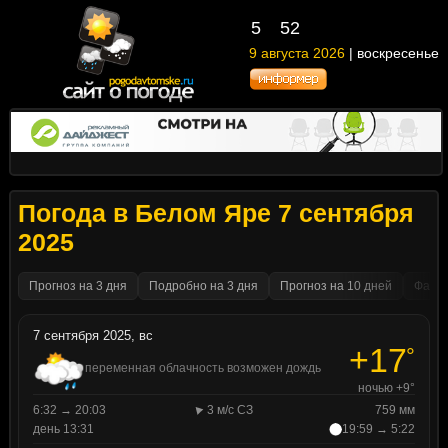
5
52
9 августа 2026
| воскресенье
Погода в Белом Яре 7 сентября
2025
Прогноз на 3 дня
Подробно на 3 дня
Прогноз на 10 дней
Факти
7 сентября 2025, вс
+17
°
переменная облачность возможен дождь
ночью +9°
6:32 → 20:03
3 м/с СЗ
759 мм
день 13:31
19:59 → 5:22