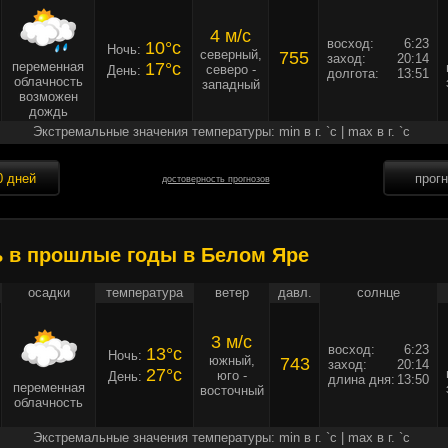
4 м/c
восход:
6:23
10°c
Ночь:
северный,
755
заход:
20:14
переменная
17°c
северо -
День:
долгота:
13:51
облачность
западный
возможен
дождь
Экстремальные значения температуры: min в г. `c | max в г. `c
0 дней
прог
достоверность прогнозов
ь в прошлые годы в Белом Яре
осадки
температура
ветер
давл.
солнце
3 м/c
восход:
6:23
13°c
Ночь:
южный,
743
заход:
20:14
27°c
юго -
День:
длина дня:
13:50
переменная
восточный
облачность
Экстремальные значения температуры: min в г. `c | max в г. `c