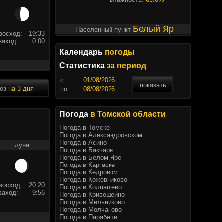
Белый Яр
Населенный пункт
восход:
19:33
заход:
0:00
Календарь
погоды
Статистика
за период
c
показать
ноз
на 3 дня
по
Погода
в Томской области
Погода в Томске
Погода в Александровском
Погода в Асино
луна
Погода в Бакчаре
Погода в Белом Яре
Погода в Каргаске
Погода в Кедровом
Погода в Кожевниково
восход:
20:20
Погода в Колпашево
заход:
9:56
Погода в Кривошеино
Погода в Мельниково
Погода в Молчаново
Погода в Парабели