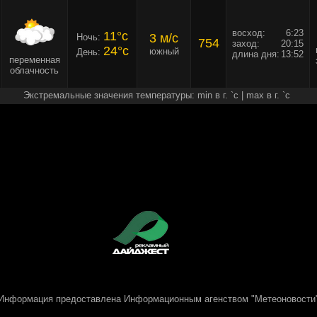
восход:
6:23
11°c
3 м/c
Ночь:
754
заход:
20:15
24°c
южный
День:
длина дня:
13:52
переменная
облачность
Экстремальные значения температуры: min в г. `c | max в г. `c
Информация предоставлена
Информационным агенством "Метеоновости