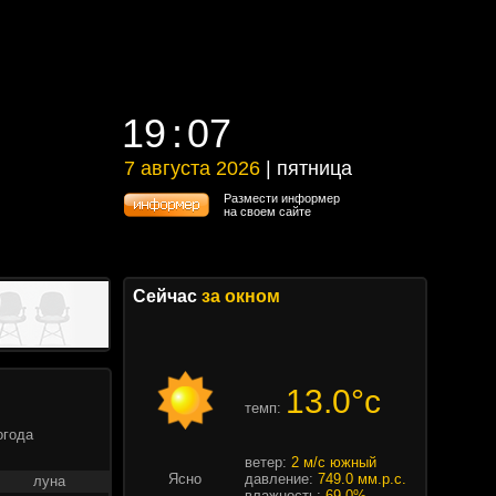
19
07
19
07
7 августа 2026
| пятница
7 августа 2026 | пятница
Размести информер
на своем сайте
Сейчас
за окном
13.0°c
темп:
огода
ветер:
2 м/с южный
Ясно
давление:
749.0 мм.р.с.
луна
влажность:
69.0%