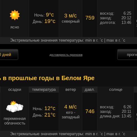
восход:
6:25
9°c
3 м/c
Ночь:
759
заход:
20:12
19°c
северный
День:
долгота:
13:46
ясно
Экстремальные значения температуры: min в г. `c | max в г. `c
0 дней
прог
достоверность прогнозов
ь в прошлые годы в Белом Яре
осадки
температура
ветер
давл.
солнце
4 м/c
восход:
6:26
12°c
Ночь:
746
заход:
20:11
юго -
21°c
День:
длина дня:
13:45
западный
переменная
облачность
Экстремальные значения температуры: min в г. `c | max в г. `c