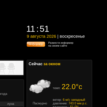
11
:
51
11
:
51
9 августа 2026
| воскресенье
9 августа 2026 | воскресенье
Размести информер
на своем сайте
Сейчас
за окном
22.0°c
темп:
огода
ветер:
6 м/с западный
Пасмурно
давление:
743.0 мм.р.с.
луна
влажность:
51.0%