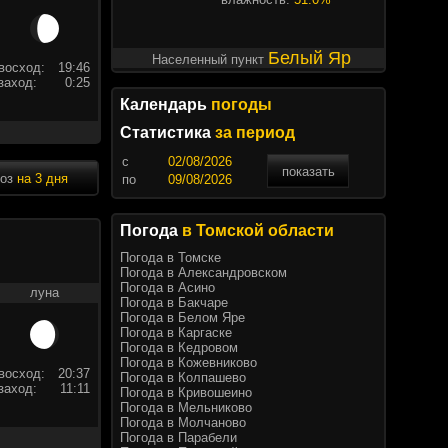
Белый Яр
Населенный пункт
восход:
19:46
заход:
0:25
Календарь
погоды
Статистика
за период
c
показать
ноз
на 3 дня
по
Погода
в Томской области
Погода в Томске
Погода в Александровском
Погода в Асино
луна
Погода в Бакчаре
Погода в Белом Яре
Погода в Каргаске
Погода в Кедровом
Погода в Кожевниково
восход:
20:37
Погода в Колпашево
заход:
11:11
Погода в Кривошеино
Погода в Мельниково
Погода в Молчаново
Погода в Парабели