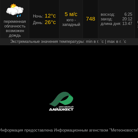
5 м/c
восход:
6:25
12°c
Ночь:
748
заход:
20:12
юго -
переменная
26°c
День:
длина дня:
13:47
западный
облачность
возможен
дождь
Экстремальные значения температуры: min в г. `c | max в г. `c
Информация предоставлена
Информационным агенством "Метеоновости