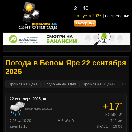
2
40
9 августа 2026
| воскресенье
Погода в Белом Яре 22 сентября
2025
Прогноз на 3 дня
Подробно на 3 дня
Прогноз на 10 дней
Факти
22 сентября 2025, пн
+17
°
пасмурно дождь
ночью +8°
7:05 → 19:20
5 м/с Ю
748 мм
день 12:15
7:31 → 19:08