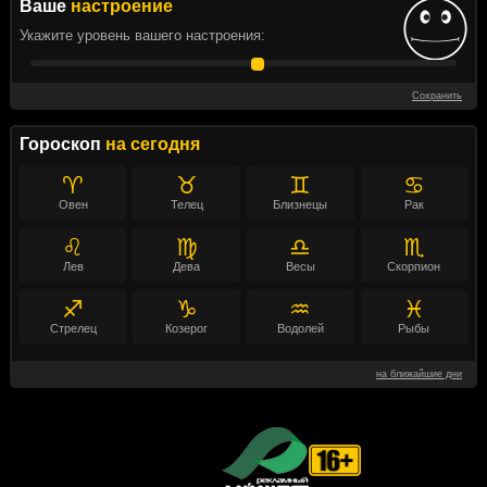
Ваше
настроение
Укажите уровень вашего настроения:
Сохранить
Гороскоп
на сегодня
♈
♉
♊
♋
Овен
Телец
Близнецы
Рак
♌
♍
♎
♏
Лев
Дева
Весы
Скорпион
♐
♑
♒
♓
Стрелец
Козерог
Водолей
Рыбы
на ближайшие дни