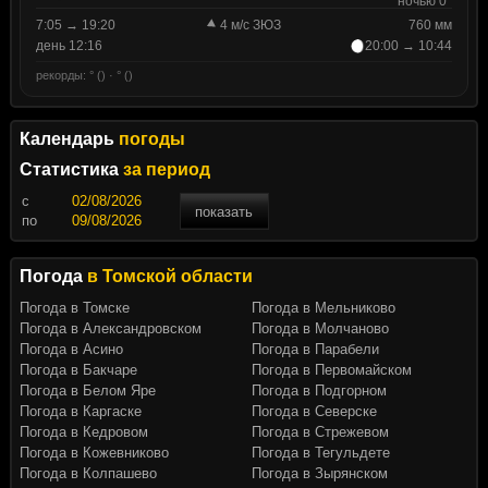
ночью 0°
7:05 → 19:20
4 м/с ЗЮЗ
760 мм
день 12:16
20:00 → 10:44
рекорды: ° () · ° ()
Календарь
погоды
Статистика
за период
c
показать
по
Погода
в Томской области
Погода в Томске
Погода в Мельниково
Погода в Александровском
Погода в Молчаново
Погода в Асино
Погода в Парабели
Погода в Бакчаре
Погода в Первомайском
Погода в Белом Яре
Погода в Подгорном
Погода в Каргаске
Погода в Северске
Погода в Кедровом
Погода в Стрежевом
Погода в Кожевниково
Погода в Тегульдете
Погода в Колпашево
Погода в Зырянском