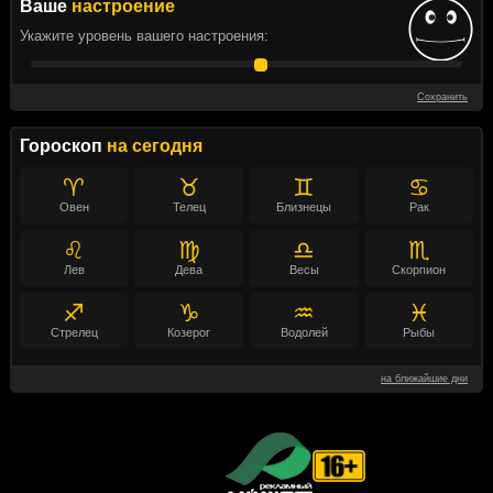
Ваше
настроение
Укажите уровень вашего настроения:
Сохранить
Гороскоп
на сегодня
♈
♉
♊
♋
Овен
Телец
Близнецы
Рак
♌
♍
♎
♏
Лев
Дева
Весы
Скорпион
♐
♑
♒
♓
Стрелец
Козерог
Водолей
Рыбы
на ближайшие дни