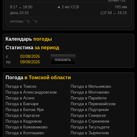
ночью -18°
8:17 → 18:50
2 м/с ССВ
765 мм
день 10:33
7:48 → 19:15
рекорды: ° () · ° ()
Календарь
погоды
Статистика
за период
c
показать
по
Погода
в Томской области
Погода в Томске
Погода в Мельниково
Погода в Александровском
Погода в Молчаново
Погода в Асино
Погода в Парабели
Погода в Бакчаре
Погода в Первомайском
Погода в Белом Яре
Погода в Подгорном
Погода в Каргаске
Погода в Северске
Погода в Кедровом
Погода в Стрежевом
Погода в Кожевниково
Погода в Тегульдете
Погода в Колпашево
Погода в Зырянском