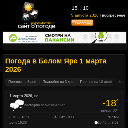
15
10
9 августа 2026
| воскресенье
Погода в Белом Яре 1 марта
2026
Прогноз на 3 дня
Подробно на 3 дня
Прогноз на 10 дней
Факти
1 марта 2026, вс
-18
°
пасмурно возможен снег
ночью -22°
8:16 → 18:50
3 м/с ЗЮЗ
767 мм
день 10:33
15:40 → 8:03