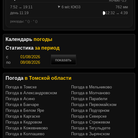
ночью -15°
7:52 → 19:11
6 м/с ЮЮЗ
762 мм
день 11:19
12:32 → 4:39
рекорды: ° () · ° ()
Календарь
погоды
Статистика
за период
c
показать
по
Погода
в Томской области
Погода в Томске
Погода в Мельниково
Погода в Александровском
Погода в Молчаново
Погода в Асино
Погода в Парабели
Погода в Бакчаре
Погода в Первомайском
Погода в Белом Яре
Погода в Подгорном
Погода в Каргаске
Погода в Северске
Погода в Кедровом
Погода в Стрежевом
Погода в Кожевниково
Погода в Тегульдете
Погода в Колпашево
Погода в Зырянском