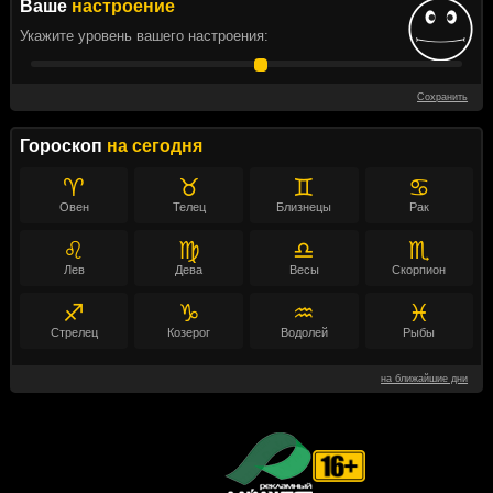
Ваше
настроение
Укажите уровень вашего настроения:
Сохранить
Гороскоп
на сегодня
♈
♉
♊
♋
Овен
Телец
Близнецы
Рак
♌
♍
♎
♏
Лев
Дева
Весы
Скорпион
♐
♑
♒
♓
Стрелец
Козерог
Водолей
Рыбы
на ближайшие дни