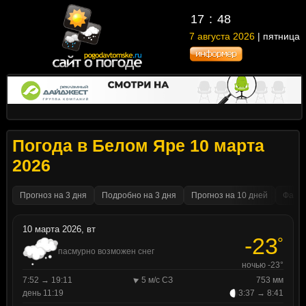
17
48
7 августа 2026
| пятница
Погода в Белом Яре 10 марта
2026
Прогноз на 3 дня
Подробно на 3 дня
Прогноз на 10 дней
Факти
10 марта 2026, вт
-23
°
пасмурно возможен снег
ночью -23°
7:52 → 19:11
5 м/с СЗ
753 мм
день 11:19
3:37 → 8:41