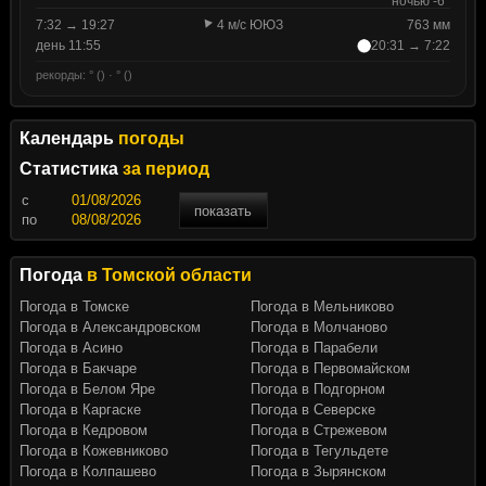
ночью -6°
7:32 → 19:27
4 м/с ЮЮЗ
763 мм
день 11:55
20:31 → 7:22
рекорды: ° () · ° ()
Календарь
погоды
Статистика
за период
c
показать
по
Погода
в Томской области
Погода в Томске
Погода в Мельниково
Погода в Александровском
Погода в Молчаново
Погода в Асино
Погода в Парабели
Погода в Бакчаре
Погода в Первомайском
Погода в Белом Яре
Погода в Подгорном
Погода в Каргаске
Погода в Северске
Погода в Кедровом
Погода в Стрежевом
Погода в Кожевниково
Погода в Тегульдете
Погода в Колпашево
Погода в Зырянском