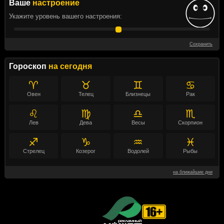
Ваше
настроение
Укажите уровень вашего настроения:
Сохранить
Гороскоп
на сегодня
♈
♉
♊
♋
Овен
Телец
Близнецы
Рак
♌
♍
♎
♏
Лев
Дева
Весы
Скорпион
♐
♑
♒
♓
Стрелец
Козерог
Водолей
Рыбы
на ближайшие дни