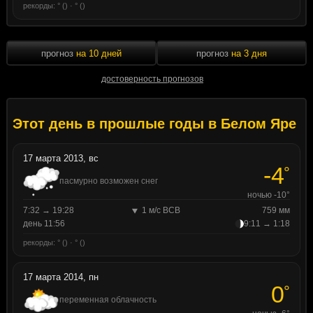
рекорды: ° () · ° ()
прогноз
на 10 дней
прогноз
на 3 дня
достоверность прогнозов
Этот день в прошлые годы в Белом Яре
17 марта 2013, вс
-4
°
пасмурно возможен снег
ночью -10°
7:32 → 19:28
1 м/с ВСВ
759 мм
день 11:56
9:11 → 1:18
рекорды: ° () · ° ()
17 марта 2014, пн
0
°
переменная облачность