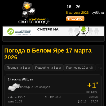
16
:
26
8 августа 2026
| суббота
Погода в Белом Яре 17 марта
2026
Прогноз на 3 дня
Подробно на 3 дня
Прогноз на 10 дней
Факти
17 марта 2026, вт
+1
°
пасмурно без осадков
ночью 0°
7:32 → 19:27
3 м/с ЗЮЗ
759 мм
день 11:55
7:16 → 17:07