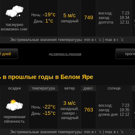
восход:
7:23
-19°c
5 м/c
Ночь:
749
заход:
19:34
1°c
западный
День:
долгота:
12:11
пасмурно
возможен снег
Экстремальные значения температуры: min в г. `c | max в г. `c
0 дней
прог
достоверность прогнозов
ь в прошлые годы в Белом Яре
осадки
температура
ветер
давл.
солнце
3 м/c
восход:
7:23
-22°c
Ночь:
западный,
763
заход:
19:35
-15°c
северо -
День:
длина дня:
12:12
переменная
западный
облачность
Экстремальные значения температуры: min в г. `c | max в г. `c