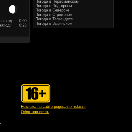
Погода в Первомайском
Погода в Подгорном
Погода в Северске
Погода в Стрежевом
Погода в Тегульдете
восход:
0:00
Погода в Зырянском
заход:
8:23
Реклама на сайте pogodavtomske.ru
Обратная связь
"