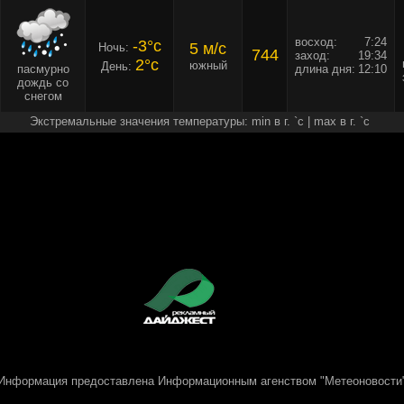
восход:
7:24
-3°c
5 м/c
Ночь:
744
заход:
19:34
2°c
южный
День:
пасмурно
длина дня:
12:10
дождь со
снегом
Экстремальные значения температуры: min в г. `c | max в г. `c
Информация предоставлена
Информационным агенством "Метеоновости