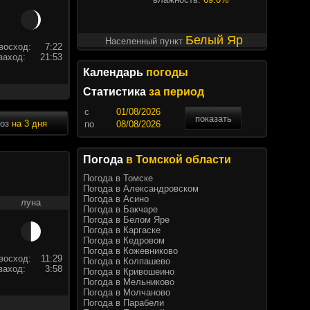
Белый Яр
Населенный пункт
восход:
7:22
заход:
21:53
Календарь
погоды
Статистика
за период
c
показать
ноз
на 3 дня
по
Погода
в Томской области
Погода в Томске
Погода в Александровском
Погода в Асино
луна
Погода в Бакчаре
Погода в Белом Яре
Погода в Каргаске
Погода в Кедровом
Погода в Кожевниково
восход:
11:29
Погода в Колпашево
заход:
3:58
Погода в Кривошеино
Погода в Мельниково
Погода в Молчаново
Погода в Парабели