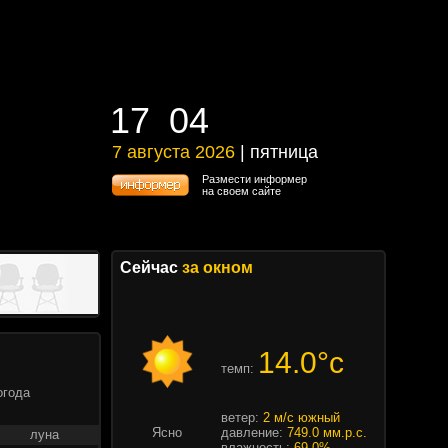
17
:
04
17
:
04
7 августа 2026
| пятница
7 августа 2026 | пятница
Размести информер
на своем сайте
Сейчас
за окном
14.0°c
темп:
огода
ветер:
2 м/с южный
Ясно
давление:
749.0 мм.р.с.
луна
влажность:
69.0%