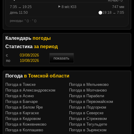
ночью -5°
7:35 → 19:25
8 м/с ЮЗ
747 мм
день 11:50
19:18 → 7:05
рекорды: ° () · ° ()
Календарь
погоды
Статистика
за период
c
показать
по
Погода
в Томской области
Погода в Томске
Погода в Мельниково
Погода в Александровском
Погода в Молчаново
Погода в Асино
Погода в Парабели
Погода в Бакчаре
Погода в Первомайском
Погода в Белом Яре
Погода в Подгорном
Погода в Каргаске
Погода в Северске
Погода в Кедровом
Погода в Стрежевом
Погода в Кожевниково
Погода в Тегульдете
Погода в Колпашево
Погода в Зырянском