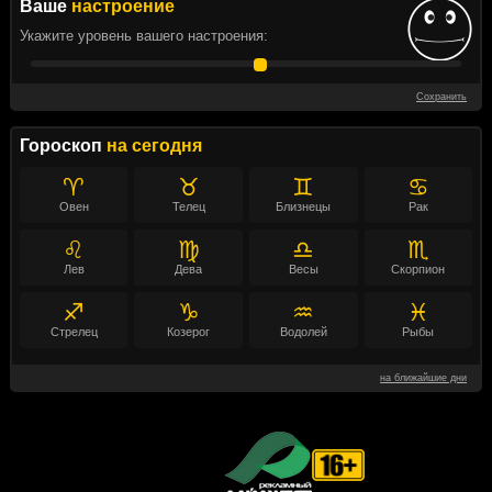
Ваше
настроение
Укажите уровень вашего настроения:
Сохранить
Гороскоп
на сегодня
♈
♉
♊
♋
Овен
Телец
Близнецы
Рак
♌
♍
♎
♏
Лев
Дева
Весы
Скорпион
♐
♑
♒
♓
Стрелец
Козерог
Водолей
Рыбы
на ближайшие дни