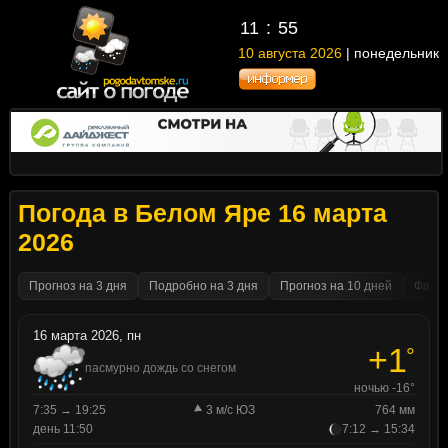
11
:
55
10 августа 2026
| понедельник
Погода в Белом Яре 16 марта
2026
Прогноз на 3 дня
Подробно на 3 дня
Прогноз на 10 дней
Факти
16 марта 2026, пн
+1
°
пасмурно дождь со снегом
ночью -16°
7:35 → 19:25
3 м/с ЮЗ
764 мм
день 11:50
7:12 → 15:34