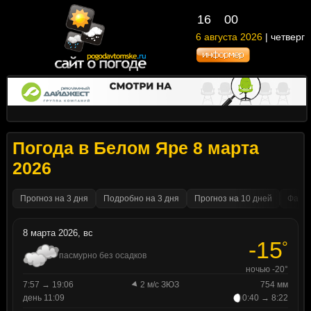
16
00
6 августа 2026
| четверг
Погода в Белом Яре 8 марта
2026
Прогноз на 3 дня
Подробно на 3 дня
Прогноз на 10 дней
Факти
8 марта 2026, вс
-15
°
пасмурно без осадков
ночью -20°
7:57 → 19:06
2 м/с ЗЮЗ
754 мм
день 11:09
0:40 → 8:22