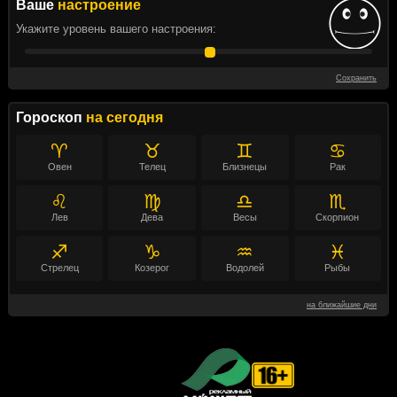
Ваше
настроение
Укажите уровень вашего настроения:
Сохранить
Гороскоп
на сегодня
♈
♉
♊
♋
Овен
Телец
Близнецы
Рак
♌
♍
♎
♏
Лев
Дева
Весы
Скорпион
♐
♑
♒
♓
Стрелец
Козерог
Водолей
Рыбы
на ближайшие дни