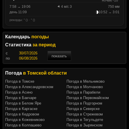
ночью -10°
7:58 → 19:06
4 м/с З
750 мм
день 11:09
10:52 → 3:01
рекорды: ° () · ° ()
Календарь
погоды
Статистика
за период
c
показать
по
Погода
в Томской области
Погода в Томске
Погода в Мельниково
Погода в Александровском
Погода в Молчаново
Погода в Асино
Погода в Парабели
Погода в Бакчаре
Погода в Первомайском
Погода в Белом Яре
Погода в Подгорном
Погода в Каргаске
Погода в Северске
Погода в Кедровом
Погода в Стрежевом
Погода в Кожевниково
Погода в Тегульдете
Погода в Колпашево
Погода в Зырянском