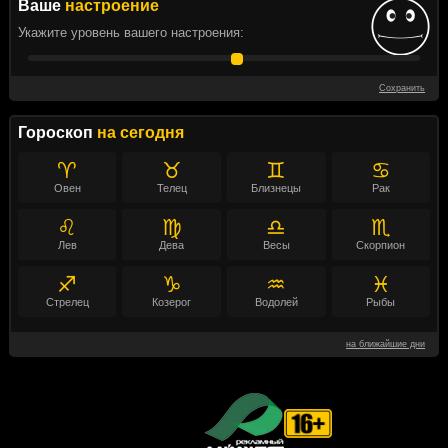
Ваше
настроение
Укажите уровень вашего настроения:
Сохранить
Гороскоп
на сегодня
♈
♉
♊
♋
Овен
Телец
Близнецы
Рак
♌
♍
♎
♏
Лев
Дева
Весы
Скорпион
♐
♑
♒
♓
Стрелец
Козерог
Водолей
Рыбы
на ближайшие дни