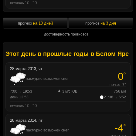
рекорды: ° () · ° ()
прогноз
на 10 дней
прогноз
на 3 дня
достоверность прогнозов
Этот день в прошлые годы в Белом Яре
28 марта 2013, чт
0
°
пасмурно возможен снег
ночью -7°
7:00 → 19:53
3 м/с ЮВ
756 мм
день 12:53
21:38 → 6:52
рекорды: ° () · ° ()
28 марта 2014, пт
-4
°
пасмурно возможен снег