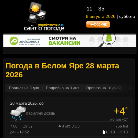
11
35
8 августа 2026
| суббота
Погода в Белом Яре 28 марта
2026
Прогноз на 3 дня
Подробно на 3 дня
Прогноз на 10 дней
Факти
28 марта 2026, сб
+4
°
пасмурно дождь
ночью +1°
7:00 → 19:52
4 м/с ЗЮЗ
756 мм
день 12:52
13:19 → 6:13