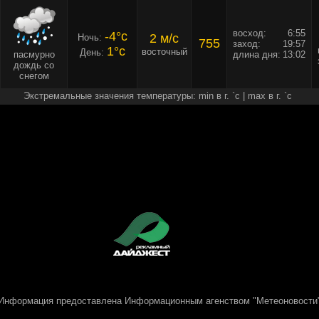
восход:
6:55
-4°c
2 м/c
Ночь:
755
заход:
19:57
1°c
восточный
День:
пасмурно
длина дня:
13:02
дождь со
снегом
Экстремальные значения температуры: min в г. `c | max в г. `c
Информация предоставлена
Информационным агенством "Метеоновости