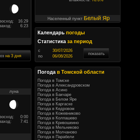
Белый Яр
Населенный пункт
восход:
16:29
заход:
6:23
Календарь
погоды
Статистика
за период
c
показать
ноз
на 3 дня
по
Погода
в Томской области
Погода в Томске
Погода в Александровском
Погода в Асино
луна
Погода в Бакчаре
Погода в Белом Яре
Погода в Каргаске
Погода в Кедровом
Погода в Кожевниково
восход:
0:00
Погода в Колпашево
заход:
7:41
Погода в Кривошеино
Погода в Мельниково
Погода в Молчаново
Погода в Парабели