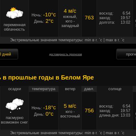
4 м/c
восход:
6:54
-10°c
Ночь:
южный,
763
заход:
19:57
2°c
юго -
День:
долгота:
13:02
переменная
западный
облачность
Экстремальные значения температуры: min в г. `c | max в г. `c
0 дней
прог
достоверность прогнозов
ь в прошлые годы в Белом Яре
осадки
температура
ветер
давл.
солнце
5 м/c
восход:
6:54
-18°c
Ночь:
756
заход:
19:57
юго -
0°c
День:
длина дня:
13:03
восточный
пасмурно
возможен снег
Экстремальные значения температуры: min в г. `c | max в г. `c