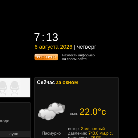
7
13
7
13
6 августа 2026
| четверг
6 августа 2026 | четверг
Размести информер
на своем сайте
Сейчас
за окном
22.0°c
темп:
огода
ветер:
2 м/с южный
Пасмурно
давление:
743.0 мм.р.с.
луна
влажность:
78.0%