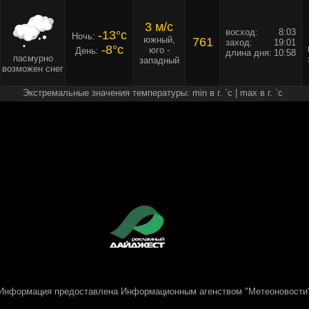
3 м/c
восход:
8:03
-13°c
Ночь:
южный,
761
заход:
19:01
-8°c
юго -
День:
длина дня:
10:58
пасмурно
западный
возможен снег
Экстремальные значения температуры: min в г. `c | max в г. `c
Информация предоставлена
Информационным агенством "Метеоновости