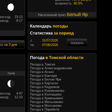
влажность:
40.0%
Белый Яр
Населенный пункт
восход:
23:13
заход:
8:17
Календарь
погоды
Статистика
за период
c
показать
ноз
на 3 дня
по
Погода
в Томской области
Погода в Томске
Погода в Александровском
Погода в Асино
луна
Погода в Бакчаре
Погода в Белом Яре
Погода в Каргаске
Погода в Кедровом
Погода в Кожевниково
восход:
4:47
Погода в Колпашево
заход:
12:10
Погода в Кривошеино
Погода в Мельниково
Погода в Молчаново
Погода в Парабели