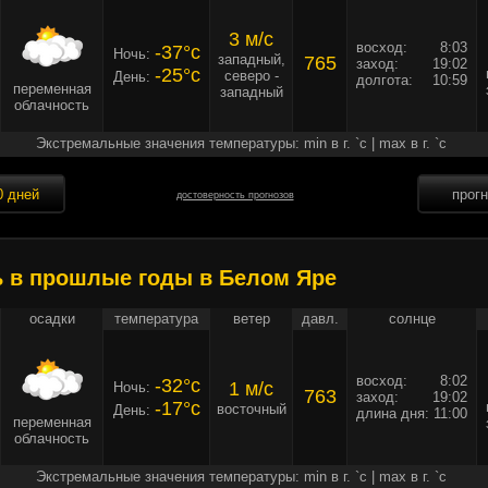
3 м/c
восход:
8:03
-37°c
Ночь:
западный,
765
заход:
19:02
-25°c
северо -
День:
долгота:
10:59
переменная
западный
облачность
Экстремальные значения температуры: min в г. `c | max в г. `c
0 дней
прог
достоверность прогнозов
ь в прошлые годы в Белом Яре
осадки
температура
ветер
давл.
солнце
восход:
8:02
-32°c
1 м/c
Ночь:
763
заход:
19:02
-17°c
восточный
День:
длина дня:
11:00
переменная
облачность
Экстремальные значения температуры: min в г. `c | max в г. `c