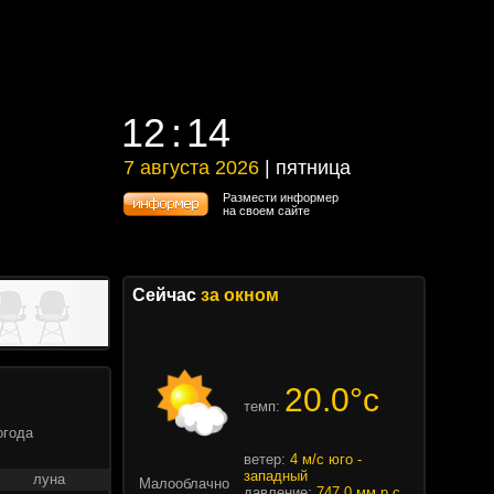
12
14
12
14
7 августа 2026
| пятница
7 августа 2026 | пятница
Размести информер
на своем сайте
Сейчас
за окном
20.0°c
темп:
огода
ветер:
4 м/с юго -
западный
луна
Малооблачно
давление:
747.0 мм.р.с.