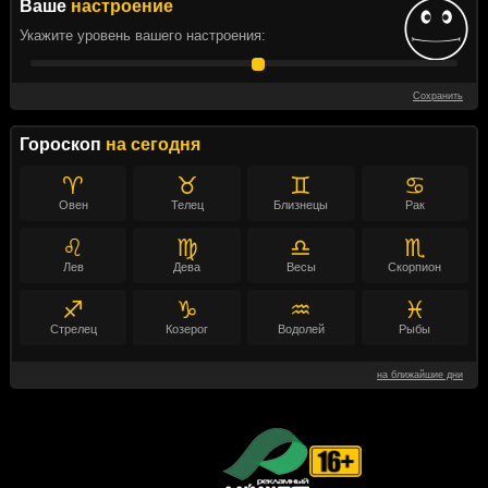
Ваше
настроение
Укажите уровень вашего настроения:
Сохранить
Гороскоп
на сегодня
♈
♉
♊
♋
Овен
Телец
Близнецы
Рак
♌
♍
♎
♏
Лев
Дева
Весы
Скорпион
♐
♑
♒
♓
Стрелец
Козерог
Водолей
Рыбы
на ближайшие дни