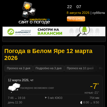
22
07
8 августа 2026
| суббота
Погода в Белом Яре 12 марта
2026
Прогноз на 3 дня
Подробно на 3 дня
Прогноз на 10 дней
Факти
12 марта 2026, чт
-7
°
пасмурно возможен снег
ночью -21°
7:46 → 19:16
5 м/с ЮЮЗ
754 мм
день 11:30
6:00 → 9:50