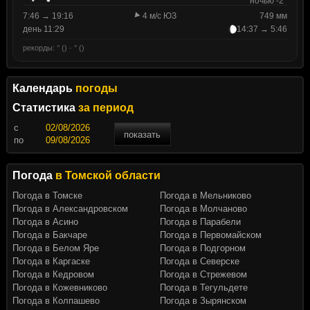
ночью -2°
7:46 → 19:16
4 м/с ЮЗ
749 мм
день 11:29
14:37 → 5:46
рекорды: ° () · ° ()
Календарь
погоды
Статистика
за период
c
показать
по
Погода
в Томской области
Погода в Томске
Погода в Мельниково
Погода в Александровском
Погода в Молчаново
Погода в Асино
Погода в Парабели
Погода в Бакчаре
Погода в Первомайском
Погода в Белом Яре
Погода в Подгорном
Погода в Каргаске
Погода в Северске
Погода в Кедровом
Погода в Стрежевом
Погода в Кожевниково
Погода в Тегульдете
Погода в Колпашево
Погода в Зырянском